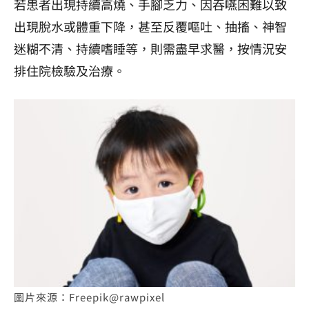
若患者出現持續高燒、手腳乏力、因吞嚥困難以致
出現脫水或體重下降，甚至反覆嘔吐、抽搐、神智
迷糊不清、持續嗜睡等，則需盡早求醫，按情況安
排住院檢驗及治療。
圖片來源：Freepik@rawpixel