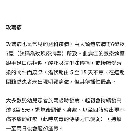
玫瑰疹
玫瑰疹也是常見的兒科疾病，由人類疱疹病毒6型及
7型（統稱為玫瑰疹病毒）所致。此病症的感染途徑
跟手足口病相似，經呼吸道飛沫傳播，或接觸受污
染的物件而感染，潛伏期由 5 至 15 天不等，在這期
間雖然患者未出現明顯病徵，但其傳播性最高。
大多數嬰幼兒患者於兩歲時發病，起初會持續發高
燒 3至 5天，退燒後頸部、身軀、以至四肢會出現不
痛不癢的紅疹（此時病毒的傳播力已減弱），持續
一至兩日後會退卻痊癒。