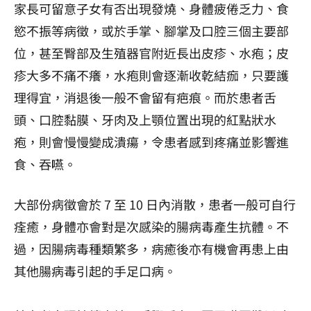
家長可留意子女有否出現發燒、身體疲倦乏力、食
慾不振等病徵，或於手掌、腳掌及口腔三個主要部
位，甚至臀部及生殖器官附近長出皮疹、水疱；皮
疹大多不痛不癢，水疱則會逐漸收乾結痂，只要護
理得宜，消退後一般不會留有疤痕。而於患者舌
頭、口腔黏膜、牙肉及上顎位置出現的紅點狀水
疱，則會慢慢變成潰瘍，令患者感到疼痛並影響進
食、吞嚥。
大部份病徵會於 7 至 10 日內消散，患者一般可自行
痊癒，身體亦會對是次感染的腸病毒產生抗體。不
過，因腸病毒種類繁多，病癒後亦有機會再患上由
其他腸病毒引起的手足口病。