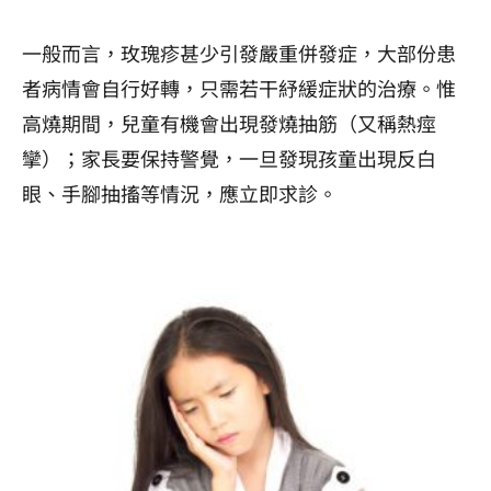
一般而言，玫瑰疹甚少引發嚴重併發症，大部份患
者病情會自行好轉，只需若干紓緩症狀的治療。惟
高燒期間，兒童有機會出現發燒抽筋（又稱熱痙
攣）；家長要保持警覺，一旦發現孩童出現反白
眼、手腳抽搐等情況，應立即求診。