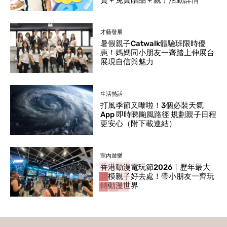
貨＋免費贈品＋親子活動詳情
才藝發展
暑假親子Catwalk體驗班限時優
惠！媽媽同小朋友一齊踏上伸展台
展現自信與魅力
生活熱話
打風季節又嚟啦！3個必裝天氣
App 即時睇颱風路徑 規劃親子日程
更安心（附下載連結）
室內遊樂
香港動漫電玩節2026｜歷年最大
規模親子好去處！帶小朋友一齊玩
轉動漫世界