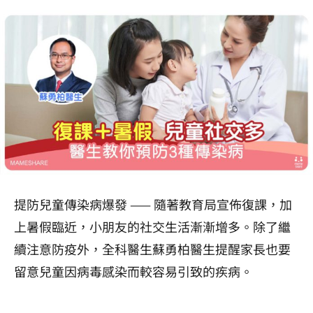
提防兒童傳染病爆發 —— 隨著教育局宣佈復課，加
上暑假臨近，小朋友的社交生活漸漸增多。除了繼
續注意防疫外，
全科醫生蘇勇柏醫
生提醒家長也要
留意兒童因病毒感染而較容易引致的疾病。