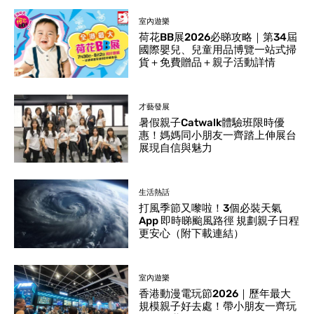
室內遊樂
荷花BB展2026必睇攻略｜第34屆
國際嬰兒、兒童用品博覽一站式掃
貨＋免費贈品＋親子活動詳情
才藝發展
暑假親子Catwalk體驗班限時優
惠！媽媽同小朋友一齊踏上伸展台
展現自信與魅力
生活熱話
打風季節又嚟啦！3個必裝天氣
App 即時睇颱風路徑 規劃親子日程
更安心（附下載連結）
室內遊樂
香港動漫電玩節2026｜歷年最大
規模親子好去處！帶小朋友一齊玩