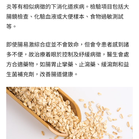
炎等有相似病徵的下消化道疾病。檢驗項目包括大
腸鏡檢查、化驗血液或大便樣本、食物過敏測試
等。
即使腸易激綜合症並不會致命，但會令患者感到諸
多不便，故治療着眼於控制及紓緩病徵，醫生會處
方合適藥物，如腸胃止攣藥、止瀉藥、緩瀉劑和益
生菌補充劑，改善腸道健康。