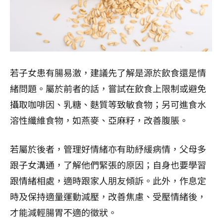
若子女患有腸易激，建議先了解是源於飲食還是情
緒問題。屬於前者的話，嘗試在飲食上限制或避免
攝取咖啡因、乳糖、麩質等致敏食物；另可進食水
溶性纖維食物，如燕麥、亞麻籽，改善腹脹。
若屬於後者，管理好情緒亦有助紓緩病情，父母多
跟子女溝通，了解他們緊張的原因；自身也要學習
跟情緒相處，適時跟家人朋友傾訴。此外，作息定
時及保持適量運動減壓，改善焦慮、受壓情緒後，
才能減輕腸胃不適的徵狀。