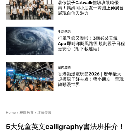
暑假親子Catwalk體驗班限時優
惠！媽媽同小朋友一齊踏上伸展台
展現自信與魅力
生活熱話
打風季節又嚟啦！3個必裝天氣
App 即時睇颱風路徑 規劃親子日程
更安心（附下載連結）
室內遊樂
香港動漫電玩節2026｜歷年最大
規模親子好去處！帶小朋友一齊玩
轉動漫世界