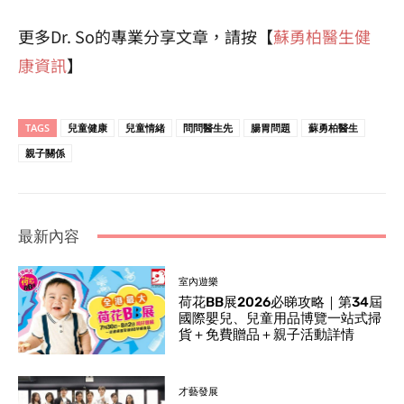
更多Dr. So的專業分享文章，請按【
蘇勇柏醫生健
康資訊
】
TAGS
兒童健康
兒童情緒
問問醫生先
腸胃問題
蘇勇柏醫生
親子關係
最新內容
室內遊樂
荷花BB展2026必睇攻略｜第34屆
國際嬰兒、兒童用品博覽一站式掃
貨＋免費贈品＋親子活動詳情
才藝發展