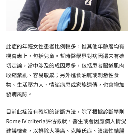
此症的年輕女性患者比例較多，惟其他年齡層均有
機會患上，包括兒童。暫時醫學界對病因還未有確
切定論，當中涉及的成因眾多，包括患者腸道肌肉
收縮紊亂、容易敏感；另外進食油膩或刺激性食
物、生活壓力大、情緒病患或家族遺傳，也會增加
發病風險。
目前此症沒有確切的診斷方法，除了根據診斷準則
Rome IV criteria評估徵狀，醫生或會因應病人情況
建議檢查，以排除大腸癌、克隆氏症、潰瘍性結腸