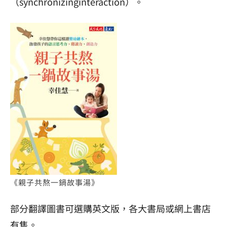
（synchronizinginteraction）。
《親子共熬一鍋故事湯》
部分翻譯圖書可選購英文版，各大書局或網上書店
有售。