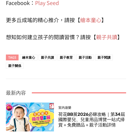
Facebook：
Play Seed
更多丘成瑤的精心推介，請按【
繪本童心
】
想知如何建立孩子的閱讀習慣？請按【
親子共讀
】
TAGS
繪本童心
親子共讀
親子教育
親子活動
親子閱讀
親子關係
最新內容
室內遊樂
荷花BB展2026必睇攻略｜第34屆
國際嬰兒、兒童用品博覽一站式掃
貨＋免費贈品＋親子活動詳情