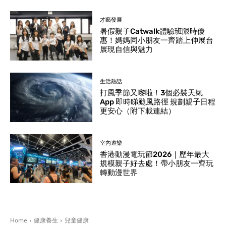
才藝發展
暑假親子Catwalk體驗班限時優
惠！媽媽同小朋友一齊踏上伸展台
展現自信與魅力
生活熱話
打風季節又嚟啦！3個必裝天氣
App 即時睇颱風路徑 規劃親子日程
更安心（附下載連結）
室內遊樂
香港動漫電玩節2026｜歷年最大
規模親子好去處！帶小朋友一齊玩
轉動漫世界