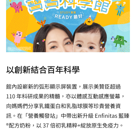
以創新結合百年科學
館內設嶄新的弧形顯示屏裝置，展示美贊臣超過
110 年科研成果的精髓，亦以體感互動感應螢幕，
向媽媽們分享乳鐵蛋白和乳脂球膜等珍貴營養資
訊。在「營養觸發站」中帶出新升級 Enfinitas 藍臻
®配方奶粉，以 37 倍初乳精粹+綻放原生免疫力。