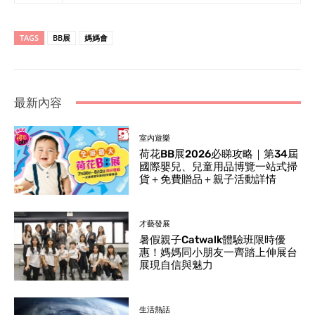
TAGS
BB展
媽媽會
最新內容
室內遊樂
荷花BB展2026必睇攻略｜第34屆
國際嬰兒、兒童用品博覽一站式掃
貨＋免費贈品＋親子活動詳情
才藝發展
暑假親子Catwalk體驗班限時優
惠！媽媽同小朋友一齊踏上伸展台
展現自信與魅力
生活熱話