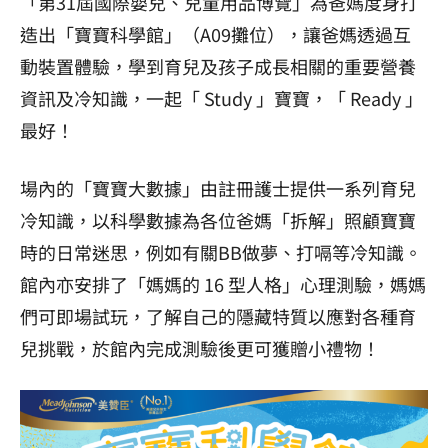
「第
31
屆國際嬰兒、兒童用品博覽」
為爸媽度身打
造出「寶寶科學館」
（
A09
攤位），
讓
爸媽透過互
動裝置
體驗，學到育兒及孩子成長相關的重要營養
資訊及冷知識，一起「
Study
」寶寶，「
Ready
」
最好！
場內的「寶寶大數據」由註冊護士提供一系列育兒
冷知識，以科學數據為各位爸媽「拆解」照顧寶寶
時的日常迷思，例如有關BB做夢、打嗝等冷知識。
館內亦安排了「媽媽的 16 型人格」心理測驗，媽媽
們可即場試玩，了解自己的隱藏特質以應對各種育
兒挑戰，於館內完成測驗後更可獲贈小禮物！