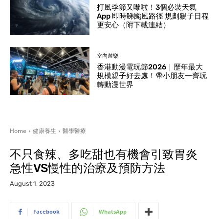
打風季節又嚟啦！3個必裝天氣
App 即時睇颱風路徑 規劃親子日程
更安心（附下載連結）
室內遊樂
香港動漫電玩節2026｜歷年最大
規模親子好去處！帶小朋友一齊玩
轉動漫世界