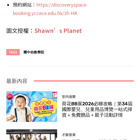
預約網站：
https://discoveryspace-
booking.yccece.edu.hk/zh-HK
圖文授權：
Shawn’s Planet
TAGS
耀中幼教學院
最新內容
室內遊樂
荷花BB展2026必睇攻略｜第34屆
國際嬰兒、兒童用品博覽一站式掃
貨＋免費贈品＋親子活動詳情
才藝發展