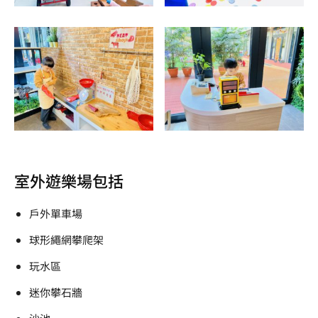
室外遊樂場包括
戶外單車場
球形繩網攀爬架
玩水區
迷你攀石牆