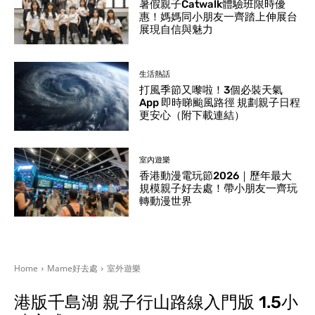
暑假親子Catwalk體驗班限時優
惠！媽媽同小朋友一齊踏上伸展台
展現自信與魅力
生活熱話
打風季節又嚟啦！3個必裝天氣
App 即時睇颱風路徑 規劃親子日程
更安心（附下載連結）
室內遊樂
香港動漫電玩節2026｜歷年最大
規模親子好去處！帶小朋友一齊玩
轉動漫世界