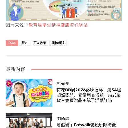
圖片來源：
教育局學生精神健康資訊網站
TAGS
壓力
正向教養
測驗考試
最新內容
室內遊樂
荷花BB展2026必睇攻略｜第34屆
國際嬰兒、兒童用品博覽一站式掃
貨＋免費贈品＋親子活動詳情
才藝發展
暑假親子Catwalk體驗班限時優