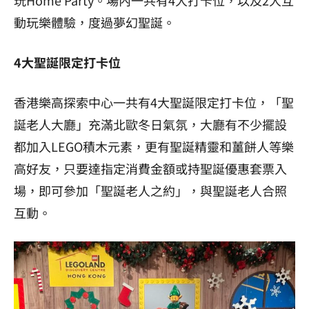
動玩樂體驗，度過夢幻聖誕。
4
大聖誕限定打卡位
香港樂高探索中心一共有4大聖誕限定打卡位，「聖
誕老人大廳」充滿北歐冬日氣氛，大廳有不少擺設
都加入LEGO積木元素，更有聖誕精靈和薑餅人等樂
高好友，只要達指定消費金額或持聖誕優惠套票入
場，即可參加「聖誕老人之約」，與聖誕老人合照
互動。