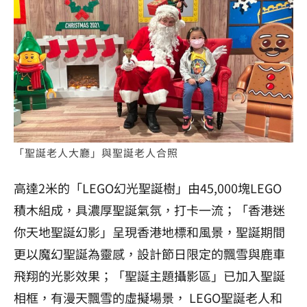
「聖誕老人大廳」與聖誕老人合照
高達2米的「LEGO幻光聖誕樹」由45,000塊LEGO
積木組成，具濃厚聖誕氣氛，打卡一流；「香港迷
你天地聖誕幻影」呈現香港地標和風景，聖誕期間
更以魔幻聖誕為靈感，設計節日限定的飄雪與鹿車
飛翔的光影效果；「聖誕主題攝影區」已加入聖誕
相框，有漫天飄雪的虛擬場景， LEGO聖誕老人和