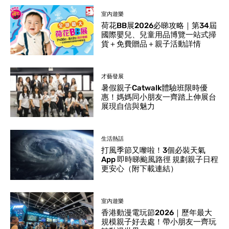
室內遊樂
荷花BB展2026必睇攻略｜第34屆
國際嬰兒、兒童用品博覽一站式掃
貨＋免費贈品＋親子活動詳情
才藝發展
暑假親子Catwalk體驗班限時優
惠！媽媽同小朋友一齊踏上伸展台
展現自信與魅力
生活熱話
打風季節又嚟啦！3個必裝天氣
App 即時睇颱風路徑 規劃親子日程
更安心（附下載連結）
室內遊樂
香港動漫電玩節2026｜歷年最大
規模親子好去處！帶小朋友一齊玩