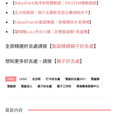
【
BabyShark海洋保育體驗營：4大STEM運動遊戲
】
【
尖沙咀碼頭：旅行主題影巨型企鵝胡桃夾子
】
【
KakaoFriends聖誕樂園：放電彈床水泡滑梯
】
【
罐頭豬LuLu冬日小鎮：巨豬聖誕樹+盲盒機
】
全部精選好去處請按【
聖誕精選親子好去處
】
想知更多好去處，請按【
親子好去處
】
TAGS
LEGO
尖沙咀
打卡好去處
聖誕好去處2021
聖誕樹
聖誕節
聖誕老人
親子好去處
親子工作坊
香港樂高探索中心
最新內容