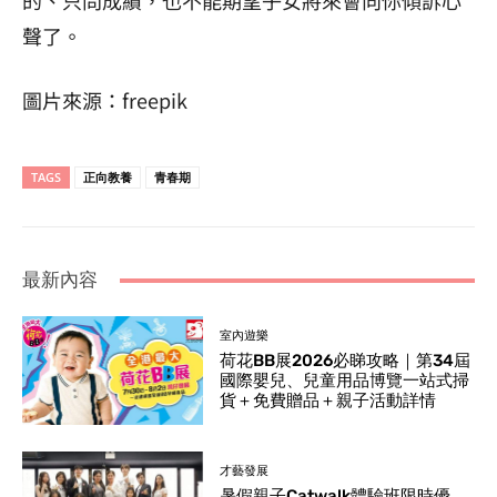
的、只問成績，也不能期望子女將來會向你傾訴心
聲了。
圖片來源：freepik
TAGS
正向教養
青春期
最新內容
室內遊樂
荷花BB展2026必睇攻略｜第34屆
國際嬰兒、兒童用品博覽一站式掃
貨＋免費贈品＋親子活動詳情
才藝發展
暑假親子Catwalk體驗班限時優