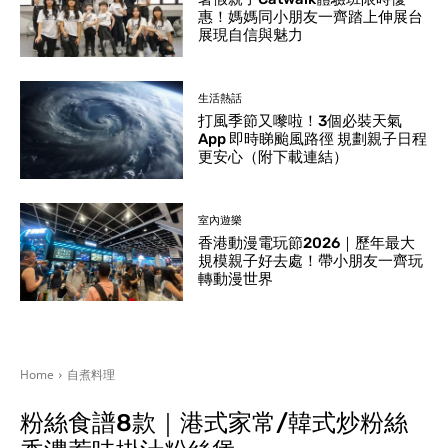
惠！媽媽同小朋友一齊踏上伸展台
展現自信與魅力
生活熱話
打風季節又嚟啦！3個必裝天氣
App 即時睇颱風路徑 規劃親子日程
更安心（附下載連結）
室內遊樂
香港動漫電玩節2026｜歷年最大
規模親子好去處！帶小朋友一齊玩
轉動漫世界