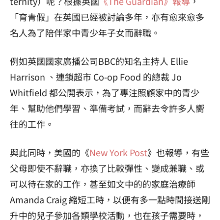
ternity）呢？根據英國
《The Guardian》報導
，
「育青假」在英國已經被討論多年，亦有愈來愈多
名人為了陪伴家中青少年子女而辭職。
例如英國國家廣播公司BBC的知名主持人 Ellie
Harrison 、連鎖超市 Co-op Food 的總裁 Jo
Whitfield 都公開表示，為了專注照顧家中的青少
年、幫助他們學習、準備考試，而辭去令許多人嚮
往的工作。
與此同時，美國的《
New York Post
》也報導，有些
父母即使不辭職，亦換了比較彈性、變成兼職、或
可以待在家的工作，甚至如文中的的家庭治療師
Amanda Craig 縮短工時，以便有多一點時間接送剛
升中的兒子參加各類學校活動，也在孩子需要時，