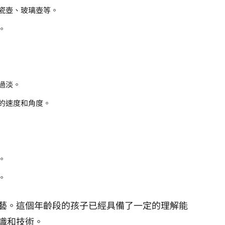
瓷壺、玻璃壺等。
。
過淡。
的速度和角度。
。
。
茶藝。這個年齡段的孩子已經具備了一定的理解能
識和技術。