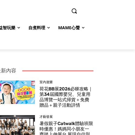
益智玩樂
自煮料理
MAME心聲
最新內容
室內遊樂
荷花BB展2026必睇攻略｜
第34屆國際嬰兒、兒童用
品博覽一站式掃貨＋免費
贈品＋親子活動詳情
才藝發展
暑假親子Catwalk體驗班限
時優惠！媽媽同小朋友一
齊踏上伸展台 展現自信與