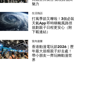
魅力
生活熱話
打風季節又嚟啦！3個必裝
天氣App 即時睇颱風路徑
規劃親子日程更安心（附
下載連結）
室內遊樂
香港動漫電玩節2026｜歷
年最大規模親子好去處！
帶小朋友一齊玩轉動漫世
界