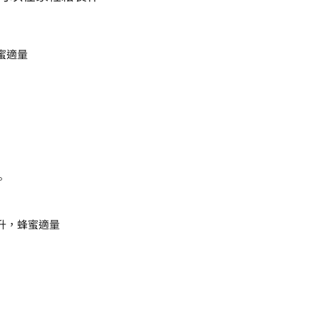
蜂蜜適量
。
毫升，蜂蜜適量