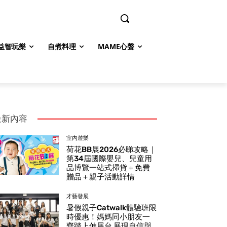
益智玩樂
自煮料理
MAME心聲
最新內容
室內遊樂
荷花BB展2026必睇攻略｜
第34屆國際嬰兒、兒童用
品博覽一站式掃貨＋免費
贈品＋親子活動詳情
才藝發展
暑假親子Catwalk體驗班限
時優惠！媽媽同小朋友一
齊踏上伸展台 展現自信與