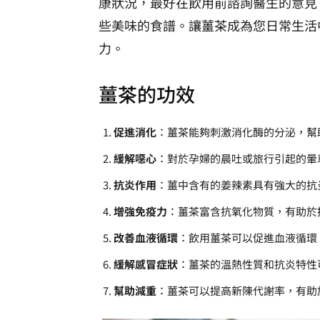
康狀況，最好在飲用前諮詢醫生的意見
些美味的食譜。讓薑茶成為您日常生活
力。
薑茶的功效
促進消化
：薑茶能夠刺激消化酶的分泌，幫
緩解噁心
：對於孕婦的晨吐或旅行引起的暈
抗炎作用
：薑中含有的姜辣素具有強大的抗
增強免疫力
：薑茶富含抗氧化物質，有助於
改善血液循環
：飲用薑茶可以促進血液循環
緩解感冒症狀
：薑茶的溫熱性質和抗炎特性
幫助減重
：薑茶可以提高新陳代謝率，有助