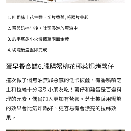
吐司抹上花生醬、切片香蕉, 將兩片疊起
蛋與奶拌勻後，吐司浸泡於蛋液中
於平底鍋小火慢煎至兩面金黃
切塊後盛盤即完成
蛋早餐食譜6
.
臘腸蟹柳花椰菜焗烤薯仔
這次做了個無油無罪惡感的低卡披薩，有香噴噴芝
士和拉絲十分吸引小朋友吃！薯仔和雞蛋是百變料
理的元素，偶爾加入更加有營養。芝士披薩用焗爐
的效果會比氣炸鍋好，更容易有會漂亮的拉絲效
果。