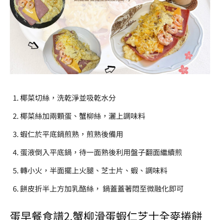
椰菜
切絲，洗乾淨並吸乾水分
椰菜
絲加兩顆蛋、蟹柳絲，灑上調味料
蝦仁於平底鍋煎熟，煎熟後備用
蛋液倒入平底鍋，待一面熟後利用盤子翻面繼續煎
轉小火，半面擺上火腿、芝士片、蝦、調味料
餅皮折半上方加乳酪絲， 鍋蓋蓋著悶至微融化即可
蛋早餐食譜2.
蟹柳滑蛋蝦仁芝士全麥捲餅