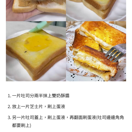
一片吐司分兩半抹上雙奶酥醬
放上一片芝士片，刷上蛋液
另一片吐司蓋上，刷上蛋液，再翻面刷蛋液(吐司邊邊角角
都要刷上)