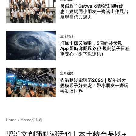
暑假親子Catwalk體驗班限時優
惠！媽媽同小朋友一齊踏上伸展台
展現自信與魅力
生活熱話
打風季節又嚟啦！3個必裝天氣
App 即時睇颱風路徑 規劃親子日程
更安心（附下載連結）
室內遊樂
香港動漫電玩節2026｜歷年最大
規模親子好去處！帶小朋友一齊玩
轉動漫世界