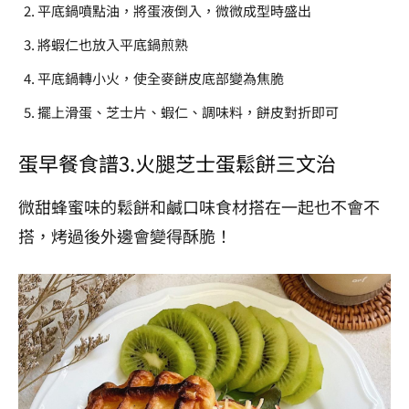
平底鍋噴點油，將蛋液倒入，微微成型時盛出
將蝦仁也放入平底鍋煎熟
平底鍋轉小火，使全麥餅皮底部變為焦脆
擺上滑蛋、芝士片、蝦仁、調味料，餅皮對折即可
蛋早餐食譜3.
火腿芝士蛋鬆餅三文治
微甜蜂蜜味的鬆餅和鹹口味食材搭在一起也不會不
搭，烤過後外邊會變得酥脆！