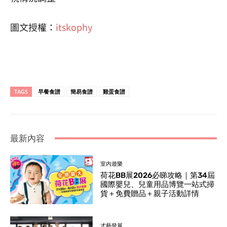
圖文授權：
itskophy
TAGS
早餐食譜
簡易食譜
雞蛋食譜
最新內容
室內遊樂
荷花BB展2026必睇攻略｜第34屆
國際嬰兒、兒童用品博覽一站式掃
貨＋免費贈品＋親子活動詳情
才藝發展