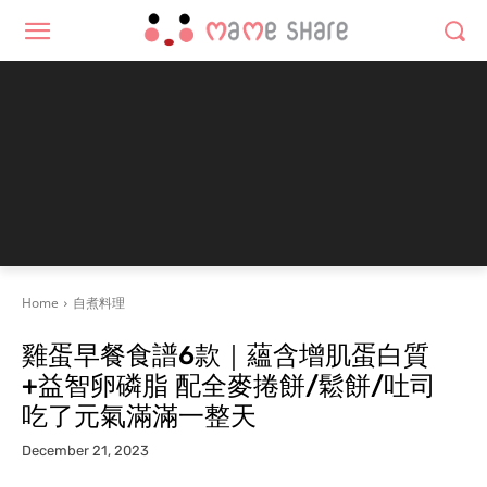
Home
自煮料理
雞蛋早餐食譜6款｜蘊含增肌蛋白質
+益智卵磷脂 配全麥捲餅/鬆餅/吐司
吃了元氣滿滿一整天
December 21, 2023