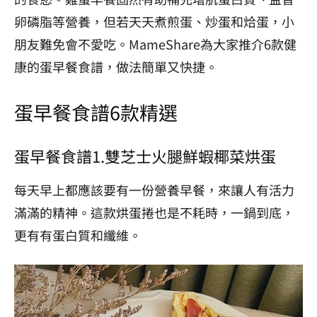
卵磷脂等營養，但若天天煮煎蛋、炒蛋和烚蛋，小
朋友難免會不愛吃。MameShare為大家推介6款健
康的蛋早餐食譜，做法簡單又快捷。
蛋早餐食譜6款精選
蛋早餐食譜1
.
雙芝士火腿鮮蝦椰菜烘蛋
每天早上都應該要有一份營養早餐，來讓人有活力
滿滿的精神。這款烘蛋捲也是不耗時，一鍋到底，
更有有蛋白質和纖維。