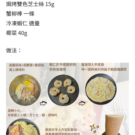
焗烤雙色
芝士
絲 15g
蟹柳棒 一條
冷凍蝦仁 適量
椰菜
40g
做法：