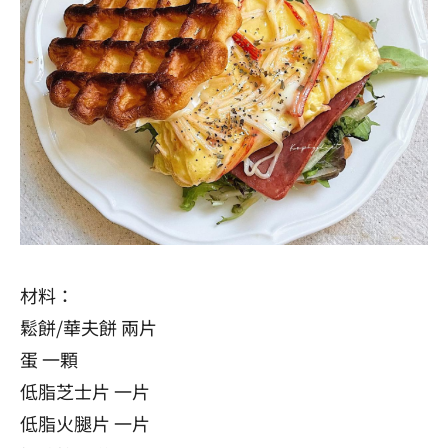
材料：
鬆餅/
華夫餅
兩片
蛋 一顆
低脂芝士片 一片
低脂火腿片 一片