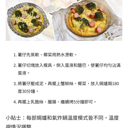
薯仔先蒸軟、椰菜用熱水燙軟。
薯仔切塊放入模具，倒入蛋液和鹽巴，使薯仔均勻沾滿
蛋液。
將薯仔壓成泥，再擺上蟹柳絲、椰菜，放入焗爐焗180
度30分鐘。
再擺上乳酪絲、臘腸，繼續烤5分鐘即可。
小貼士：每部焗爐和氣炸鍋溫度模式皆不同，溫度
視情況調整