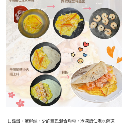
雞蛋、蟹柳絲、少許鹽巴混合均勻，冷凍蝦仁泡水解凍