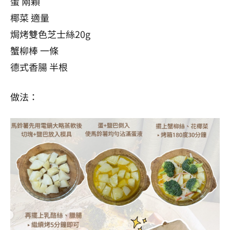
蛋 兩顆
椰菜 適量
焗烤雙色芝士絲20g
蟹柳棒 一條
德式香腸 半根
做法：