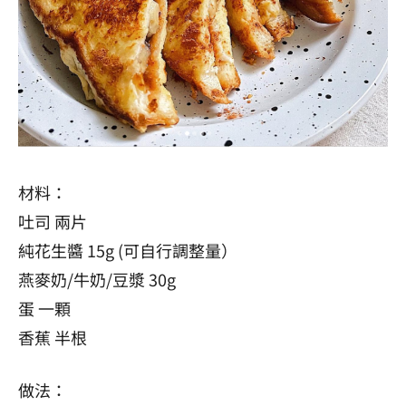
材料：
吐司 兩片
純花生醬 15g (可自行調整量）
燕麥奶/牛奶/豆漿 30g
蛋 一顆
香蕉 半根
做法：