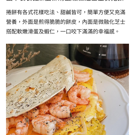
捲餅有各式花樣吃法、甜鹹皆可，簡單方便又充滿
營養，外面是煎得脆脆的餅皮，內面是微融化芝士
搭配軟嫩滑蛋及蝦仁，一口咬下滿滿的幸福感。