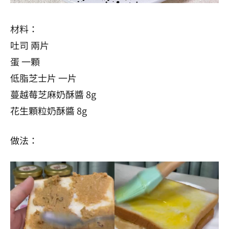
材料：
吐司 兩片
蛋 一顆
低脂芝士片 一片
蔓越莓芝麻奶酥醬 8g
花生顆粒奶酥醬 8g
做法：