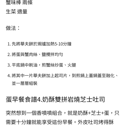
蟹味棒 兩條
生菜 適量
做法：
先將華夫餅於焗爐加熱5-10分鐘
將蛋與蟹肉絲、鹽攪拌均勻
平底鍋中刷油，煎蟹絲炒蛋、火腿
將其中一片華夫餅加上起司片，到煎鍋上蓋鍋蓋至融化、
並一層層組裝
蛋早餐食譜4.
奶酥雙拼岩燒芝士吐司
突然想到一個香噴噴組合，就是奶酥+芝士+蛋，只
需要十分鐘就能享受這份早餐。外皮吐司烤得酥