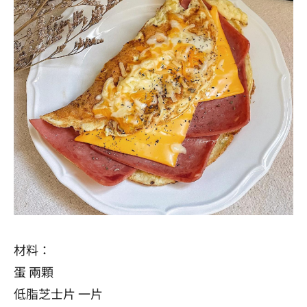
材料：
蛋 兩顆
低脂
芝士
片 一片