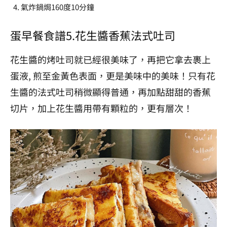
氣炸鍋焗160度10分鐘
蛋早餐食譜5
.
花生醬香蕉法式吐司
花生醬的烤吐司就已經很美味了，再把它拿去裹上
蛋液, 煎至金黃色表面，更是美味中的美味！只有花
生醬的法式吐司稍微顯得普通，再加點甜甜的香蕉
切片，加上花生醬用帶有顆粒的，更有層次！