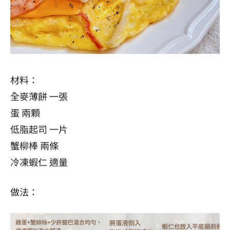
材料：
全麥薄餅 一張
蛋 兩顆
低脂起司 一片
蟹柳棒 兩條
冷凍蝦仁 適量
做法：