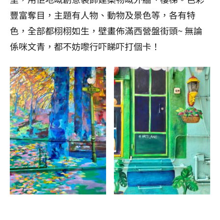
豐富奪目，主題有人物、動物及景色等，各有特
色，全部都栩栩如生，壁畫佈滿西營盤街頭~ 無論
係咪文青，都不妨嚟行吓睇吓打個卡！