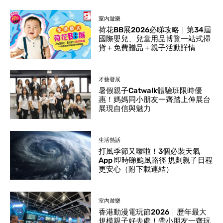
室內遊樂
荷花BB展2026必睇攻略｜第34屆
國際嬰兒、兒童用品博覽一站式掃
貨＋免費贈品＋親子活動詳情
才藝發展
暑假親子Catwalk體驗班限時優
惠！媽媽同小朋友一齊踏上伸展台
展現自信與魅力
生活熱話
打風季節又嚟啦！3個必裝天氣
App 即時睇颱風路徑 規劃親子日程
更安心（附下載連結）
室內遊樂
香港動漫電玩節2026｜歷年最大
規模親子好去處！帶小朋友一齊玩