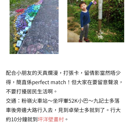
配合小朋友的天真爛漫，打張卡，留倩影當然唔少
得，簡直係perfect match！但大家在要留意聲浪，
不要打擾居民生活啊。
交通：粉嶺火車站～坐坪輋52K小巴～九記士多落
車後旁邊大路行入去，見到卓榮士多就到了。行大
約10分鐘就到
坪洋壁畫村
。