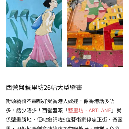
西營盤藝里坊26幅大型壁畫
街頭藝術不嬲都好受香港人歡迎，係香港話多唔
多，話少唔少！西營盤嘅「
藝里坊．ARTLANE
」就
係壁畫勝地，佢哋邀請咗9位藝術家係忠正街、奇靈
里，用佢地嘅創意裝飾建築物嘅外牆、樓梯。色彩