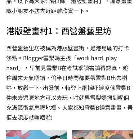
品。以下為大家介紹3條「港版壁畫村」，鍾意畫畫
嘅小朋友不妨去近距離欣賞一下。
港版壁畫村1：西營盤藝里坊
西營盤藝里坊被稱為港版壁畫街，是港島區的打卡
熱點。Blogger雪梨媽主張「work hard, play
hard」，早前見雪梨B在考試季讀書讀得認真，趁
住周末天氣唔錯，偷半日時間都要帶雪梨B出去唞
唞，放鬆一下~出發前，特登上網搵吓邊度係雪梨B
仲未去過嘅地方可以去玩，咁就畀雪梨媽搵到呢個
充滿藝術氣息嘅地標。大家都知雪梨B鍾意畫畫，帶
佢去呢度就啱哂啦!