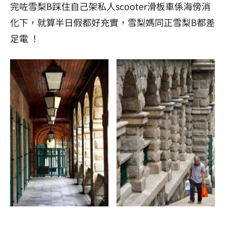
完咗雪梨B踩住自己架私人scooter滑板車係海傍消
化下，就算半日假都好充實，雪梨媽同正雪梨B都差
足電 ！