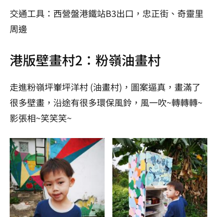
交通工具：
西營盤港鐵站
B3
出口，忠正街、奇靈里
周邊
港版壁畫村2：粉嶺油畫村
走進粉嶺坪輋坪洋村 (油畫村)，圖案逼真，畫滿了
很多壁畫，沿途有很多環保風鈴，風一吹~轉轉轉~
影張相~笑笑笑~