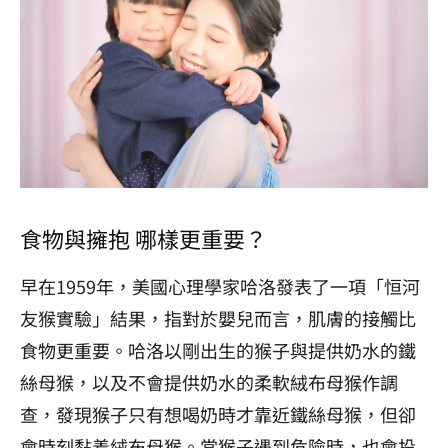
食物與擁抱 哪樣更重要？
早在1959年，美國心理學家哈洛發表了一項「恒河
友猴實驗」結果，指對於嬰兒而言，肌膚的接觸比
食物更重要。哈洛以剛出生的猴子與提供奶水的鐵
絲母猴，以及不會提供奶水的柔軟絨布母猴作調
查，發現猴子只有想喝奶時才靠近鐵絲母猴，但卻
會時刻黏着絨布母猴。當猴子遇到危險時，也會投