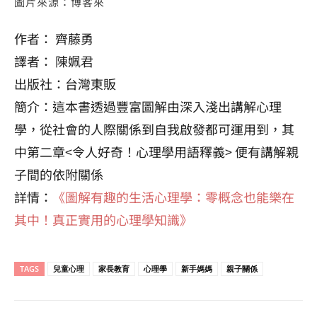
圖片來源：博客來
作者： 齊藤勇
譯者： 陳姵君
出版社：台灣東販
簡介：這本書透過豐富圖解由深入淺出講解心理
學，從社會的人際關係到自我啟發都可運用到，其
中第二章<令人好奇！心理學用語釋義> 便有講解親
子間的依附關係
詳情：
《圖解有趣的生活心理學：零概念也能樂在
其中！真正實用的心理學知識》
TAGS
兒童心理
家長教育
心理學
新手媽媽
親子關係