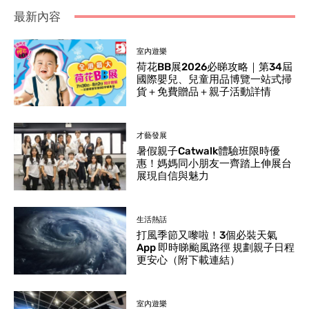
最新內容
室內遊樂
荷花BB展2026必睇攻略｜第34屆
國際嬰兒、兒童用品博覽一站式掃
貨＋免費贈品＋親子活動詳情
才藝發展
暑假親子Catwalk體驗班限時優
惠！媽媽同小朋友一齊踏上伸展台
展現自信與魅力
生活熱話
打風季節又嚟啦！3個必裝天氣
App 即時睇颱風路徑 規劃親子日程
更安心（附下載連結）
室內遊樂