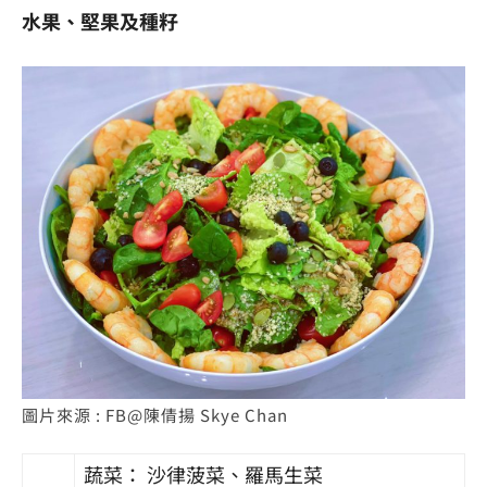
水果、堅果及種籽
圖片來源 : FB@陳倩揚 Skye Chan
蔬菜： 沙律菠菜、羅馬生菜