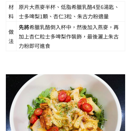
材
原片大燕麥半杯、低脂希臘乳酪4至6湯匙、
料
士多啤梨1顆、杏仁3粒、朱古力粉適量
先將
希臘乳酪倒入杯中，然後加入燕麥，再
做
加上杏仁粒士多啤梨作裝飾，最後灑上朱古
法
力粉即可進食