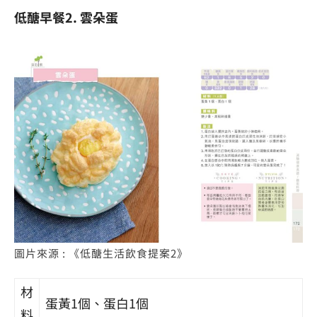
低醣早餐2. 雲朵蛋
圖片來源 : 《低醣生活飲食提案2》
材
蛋黃1個、蛋白1個
料