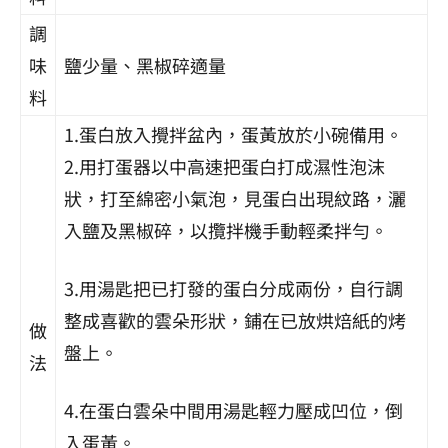
調
味
鹽少量、黑椒碎適量
料
1.蛋白放入攪拌盆內，蛋黃放於小碗備用。
2.用打蛋器以中高速把蛋白打成濕性泡沫
狀，打至綿密小氣泡，見蛋白出現紋路，灑
入鹽及黑椒碎，以攬拌機手動輕柔拌勻。
3.用湯匙把已打發的蛋白分成兩份，自行調
整成喜歡的雲朵形狀，鋪在已放烘焙紙的烤
做
盤上。
法
4.在蛋白雲朵中間用湯匙輕力壓成凹位，倒
入蛋黃。