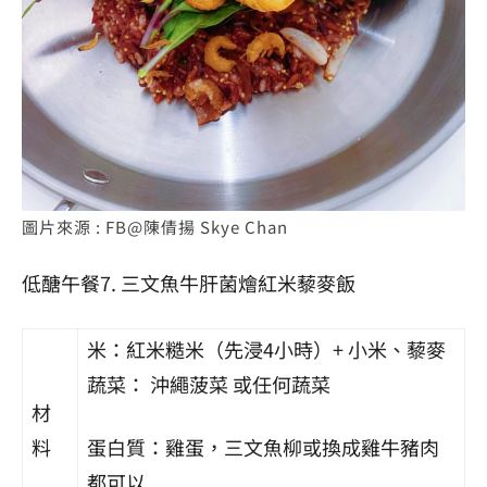
圖片來源 : FB@陳倩揚 Skye Chan
低醣
午餐7. 三文魚牛肝菌燴紅米藜麥飯
米：紅米糙米（先浸4小時）+ 小米、藜麥
蔬菜： 沖繩菠菜 或任何蔬菜
材
料
蛋白質：雞蛋，三文魚柳或換成雞牛豬肉
都可以