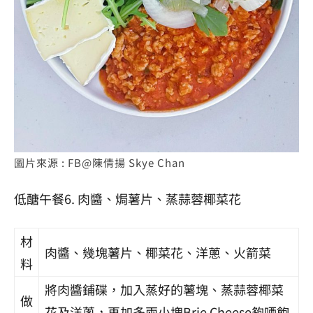
圖片來源 : FB@陳倩揚 Skye Chan
低醣
午餐6. 肉醬、焗薯片、蒸蒜蓉椰菜花
材
肉醬、幾塊薯片、椰菜花、洋蔥、火箭菜
料
將肉醬鋪碟，加入蒸好的薯塊、蒸蒜蓉椰菜
做
花及洋蔥，再加多兩小塊Brie Cheese夠哂飽