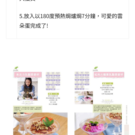
5.放入以180度預熱焗爐焗7分鐘，可愛的雲
朵蛋完成了!