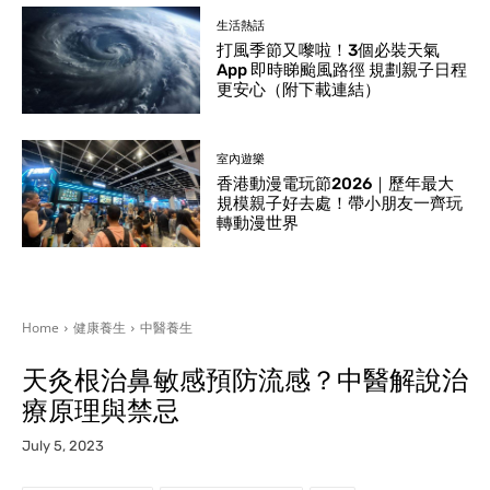
生活熱話
打風季節又嚟啦！3個必裝天氣
App 即時睇颱風路徑 規劃親子日程
更安心（附下載連結）
室內遊樂
香港動漫電玩節2026｜歷年最大
規模親子好去處！帶小朋友一齊玩
轉動漫世界