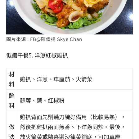
圖片來源 : FB@陳倩揚 Skye Chan
低醣
午餐5. 洋蔥紅椒雞扒
材
雞扒、洋蔥、車厘茄、火箭菜
料
醃
蒜蓉、鹽、紅椒粉
料
雞扒背面先𠝹幾刀醃好備用（比較易熟），
做
然後把雞扒兩面煎香、下洋蔥同炒。最後，
法
放火箭菜或隨喜選沙律菜鋪底，可加車厘