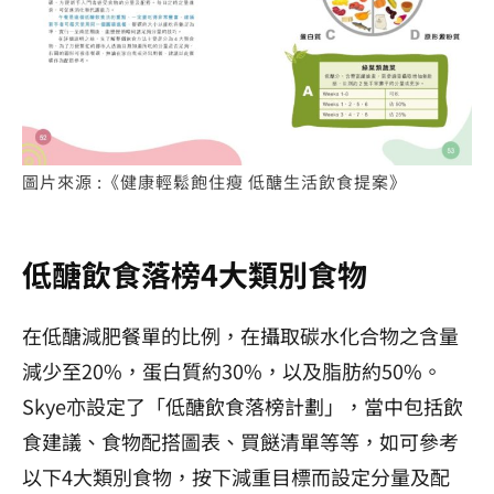
圖片來源 :《健康輕鬆飽住瘦 低醣生活飲食提案》
低醣飲食落榜4大類別食物
在低醣減肥餐單的比例，在攝取碳水化合物之含量
減少至20%，蛋白質約30%，以及脂肪約50%。
Skye亦設定了「低醣飲食落榜計劃」，當中包括飲
食建議、食物配搭圖表、買餸清單等等，如可參考
以下4大類別食物，按下減重目標而設定分量及配