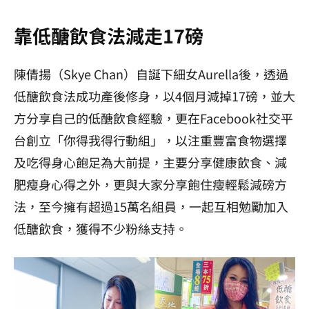
靠低醣飲食法減走17磅
陳倩揚（Skye Chan）自誕下細女Aurella後，透過
低醣飲食法成功產後修身，以4個月減掉17磅，並大
方分享自己的低醣飲食經驗，更在Facebook社交平
台創立「你得我得行動組」，以注重豐富食物選擇
及吃得身心飽足為大前提，主要分享健康飲食、減
肥瘦身心得之外，更與大家分享飽住瘦輕鬆減磅方
法，至今擁有超過15萬名組員，一起互相勉勵加入
低醣飲食，獲得不少粉絲支持。