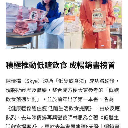
積極推動低醣飲食 成暢銷書榜首
陳倩揚（Skye）透過「低醣飲食法」成功減磅後，
現將所經歷及體驗，整合成方便大家參考的「低醣
飲食落磅計劃」，並於前年出了第一本書，名為
《健康輕鬆飽住瘦 低醣生活飲食提案》，由於反應
熱烈，去年陳倩揚再與營養師林思為合著《低醣生
活飲食提案2》，更
於去年書展連續6天登上暢銷書