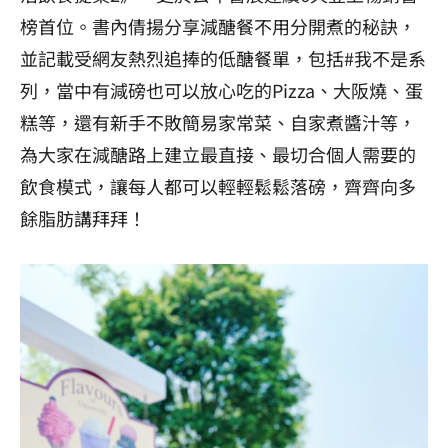
榜首位。
書內倩揚分享減醣餐不用分開煮的秘訣，
並記載受網友熱烈追捧的低醣餐單，包括#我不是系
列，當中有減磅也可以放心吃的Pizza、大阪燒、蛋
糕等，還有新手不敗簡易家常菜、自家煮醬汁等，
為大家在減醣路上建立最直接、最切合個人需要的
飲食模式，讓每人都可以輕輕鬆鬆落磅，齊齊向多
餘脂肪講拜拜！