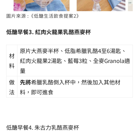
圖片來源 :《低醣生活飲食提案2》
低醣早餐3. 紅肉火龍果乳酪燕麥杯
原片大燕麥半杯、低脂希臘乳酪4至6湯匙、
材
紅肉火龍果2湯匙、藍莓3粒、全麥Granola適
料
量
做
先將
希臘乳酪倒入杯中，然後加入其他材
法
料，即可進食
低醣
早餐4.
朱古力
乳酪燕麥杯