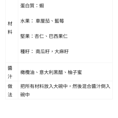
蛋白質：蝦
水果： 車厘茄、藍莓
材
料
堅果：杏仁、巴西果仁
種籽： 南瓜籽，大麻籽
醬
橄欖油、意大利黑醋、柚子蜜
汁
做
把所有材料放入大碗中，然後混合醬汁倒入
法
碗中