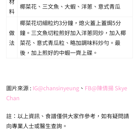
材
椰菜花、三文魚、大蝦、洋蔥、意式青瓜
料
椰菜花切細粒灼3分鐘，熄火蓋上蓋焗5分
做
鐘。三文魚切粒煎好加入洋蔥同炒，加入椰
法
菜花、意式青瓜粒、略加調味料炒勻。最
後，加上煎好的中蝦一齊上碟。
圖片來源 :
IG@
chansinyeung
、
FB@
陳倩揚 Skye
Chan
註：以上資訊、食譜僅供大家作參考，如有疑問請
向專業人士或醫生查詢。