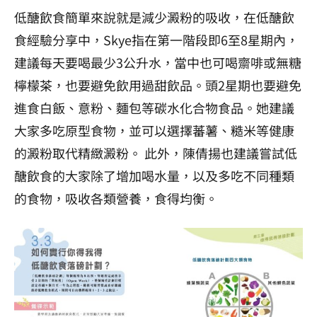
低醣飲食簡單來說就是減少澱粉的吸收，在低醣飲
食經驗分享中，Skye指在第一階段即6至8星期內，
建議每天要喝最少3公升水，當中也可喝齋啡或無糖
檸檬茶，也要避免飲用過甜飲品。頭2星期也要避免
進食白飯、意粉、麵包等碳水化合物食品。
她建議
大家多吃原型食物，並可以選擇蕃薯、糙米等健康
的澱粉取代精緻澱粉。 此外，陳倩揚也建議嘗試低
醣飲食的大家除了增加喝水量，以及多吃不同種類
的食物，吸收各類營養，食得均衡。