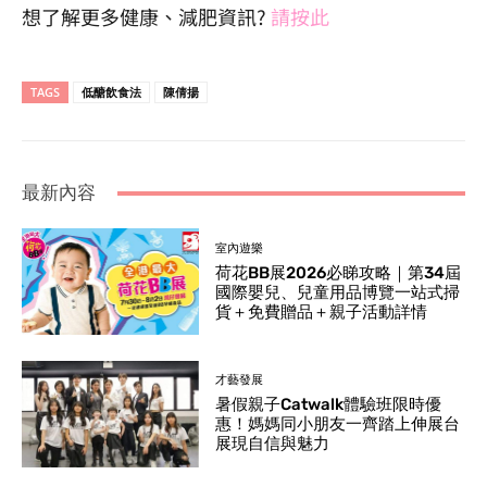
想了解更多健康、減肥資訊?
請按此
TAGS
低醣飲食法
陳倩揚
最新內容
室內遊樂
荷花BB展2026必睇攻略｜第34屆
國際嬰兒、兒童用品博覽一站式掃
貨＋免費贈品＋親子活動詳情
才藝發展
暑假親子Catwalk體驗班限時優
惠！媽媽同小朋友一齊踏上伸展台
展現自信與魅力