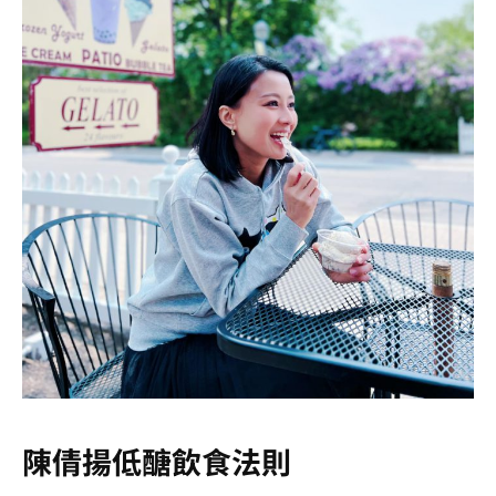
陳倩揚低醣飲食法則