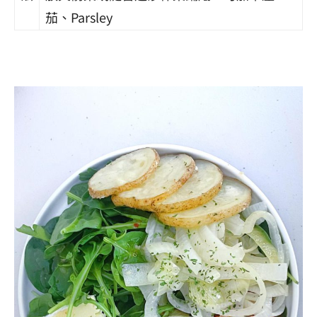
茄、Parsley