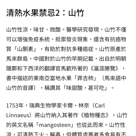
清熱水果禁忌2：山竹
山竹性涼，味甘、微酸。醫學研究發現，山竹不僅
可以增強免疫系統、抵禦發炎現象，還含有抗癌物
質「山酮素」，有助於對抗多種癌症。山竹原產於
馬來群島，中國對於山竹的早期記載，出自於明朝
隨鄭和下西洋的翻譯官馬歡所著的《瀛涯勝覽》，
書中描述的東南亞當地水果「莽吉柿」（馬來語中
山竹的音譯），稱讚其「味甜酸，甚可吃」。
1753年，瑞典生物學家卡爾‧林奈（Carl
Linnaeus）將山竹納入其著作《植物種志》，山竹
的英文名稱「mangosteen」也從此而來。山竹性
涼，可清熱下火、解毒，但體質虛寒者多食易有不