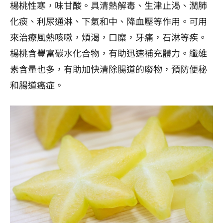
楊桃性寒，味甘酸。具清熱解毒、生津止渴、潤肺
化痰、利尿通淋、下氣和中、降血壓等作用。可用
來治療風熱咳嗽，煩渴，口糜，牙痛，石淋等疾。
楊桃含豐富碳水化合物，有助迅速補充體力。纖維
素含量也多，有助加快清除腸道的廢物，預防便秘
和腸道癌症。