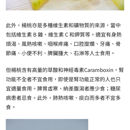
此外，楊桃亦是多種維生素和礦物質的來源，當中
包括維生素 B 雜、維生素 C 和鉀質等。適宜有身熱
煩渴、風熱咳嗽、咽喉疼痛、口腔糜爛、牙痛、骨
節痛、小便不利、脾臟腫大、石淋等人士食用。
但楊桃含有高量的草酸和神經毒素Caramboxin，腎
功能不全者不宜食用，即使是腎功能正常的人也只
宜適量食用。脾胃虛寒、納差腹瀉者應少食；糖尿
病患者忌食。此外，肺熱咳嗽、痰白而多者不宜多
食。