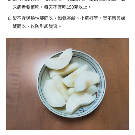
尿病者要慎吃，每天不宜吃150克以上。
梨不宜與鹼性藥同吃，如氨茶鹼、小蘇打等。梨不應與螃
蟹同吃，以防引起腹瀉。