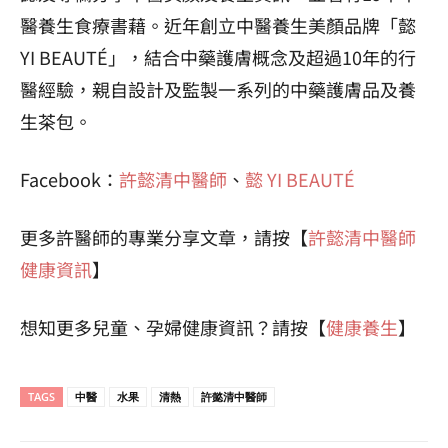
醫養生食療書藉。近年創立中醫養生美顏品牌「懿
YI BEAUTÉ」，結合中藥護膚概念及超過10年的行
醫經驗，親自設計及監製一系列的中藥護膚品及養
生茶包。
Facebook：
許懿清中醫師
、
懿 YI BEAUTÉ
更多許醫師的專業分享文章，請按【
許懿清中醫師
健康資訊
】
想知更多兒童、孕婦健康資訊？請按【
健康養生
】
TAGS
中醫
水果
清熱
許懿清中醫師