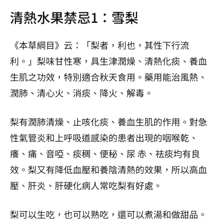
清熱水果禁忌1：雪梨
《本草綱目》云：「梨者，利也，其性下行流
利。」梨味甘性寒，具生津潤燥、清熱化痰、養血
生肌之功效，特別適合秋天食用。藥用能治風熱、
潤肺、清心火、消痰、降火、解毒。
梨有潤肺清燥、止咳化痰、養血生肌的作用。對急
性氣管炎和上呼吸道感染的患者出現的咽喉乾、
癢、痛、音啞、痰稠、便秘、尿 赤、祛痰均有良
效。梨又有降低血壓和養陰清熱的效果，所以高血
壓、肝炎、肝硬化病人常吃梨有好處。
梨可以生吃，也可以熟吃，還可以煮湯和做甜品。