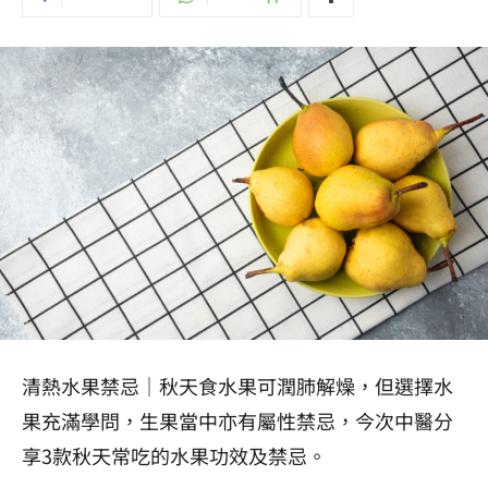
清熱水果禁忌｜秋天食水果可潤肺解燥，但選擇水
果充滿學問，生果當中亦有屬性禁忌，今次中醫分
享3款秋天常吃的水果功效及禁忌。