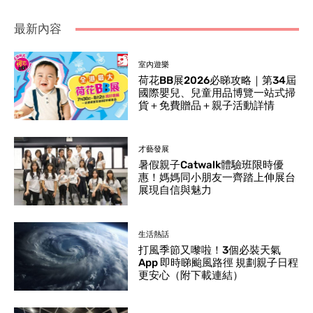
最新內容
室內遊樂
荷花BB展2026必睇攻略｜第34屆
國際嬰兒、兒童用品博覽一站式掃
貨＋免費贈品＋親子活動詳情
才藝發展
暑假親子Catwalk體驗班限時優
惠！媽媽同小朋友一齊踏上伸展台
展現自信與魅力
生活熱話
打風季節又嚟啦！3個必裝天氣
App 即時睇颱風路徑 規劃親子日程
更安心（附下載連結）