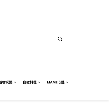
益智玩樂
自煮料理
MAME心聲