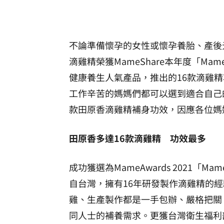
不論準備懷孕的女性或懷孕養胎、產後
滴雞精榮獲MameShare本年度「M
健康養生人氣產品，推出的16款滴雞
工作辛苦的媽媽們都可以選到適合自己
款田原香滴雞精補身功效，因應各位媽
田原香多達16款滴雞精 功效最多
成功獲選為MameAwards 2021
自台灣，擁有16年研發製作滴雞精的
雞、生產製作都是一手包辦、嚴格把關
同人士的補養需求。更獲台灣衛生福利