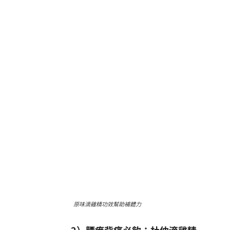
原味滴雞精功效幫助補體力
2）腰痠背痛必飲：杜仲滴雞精