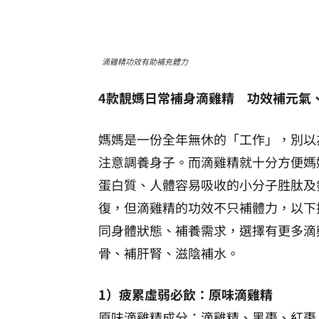
滴雞精功效有助補充體力
4款靚媽日常補身滴雞精 功效補元氣
媽媽是一份全年無休的「工作」，別以
注意調養身子。而滴雞精就十分方便媽
蛋白質、人體容易吸收的小分子胜肽及
復，但滴雞精的功效不只補體力，以下
同身體狀態、補養需求，選擇有更多滴
骨、補肝腎、滋陰補水。
1）疲累虛弱必飲：原味滴雞精
原味滴雞精成分：滴雞精、黑棗、紅棗