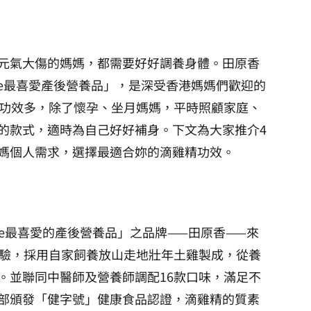
元氣大傷的媽媽，都需要好好調養身體。田原香
ame最喜愛產後營養品」，是深受香港媽媽們歡迎的
精功效多，除了懷孕、坐月媽媽，平時照顧家庭、
的款式，適時為自己好好補身。下文為大家推介4
媽個人需求，選擇最適合妳的滴雞精功效。
「Mame最喜愛的產後營養品」之品牌——田原香——來
經驗，採用自家飼養放山走地壯年土雞製成，從養
。並聯同中醫師及營養師調配16款口味，滿足不
部頒發「健字號」健康食品認證，滴雞精的質素