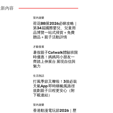
最新內容
室內遊樂
荷花BB展2026必睇攻略｜
第34屆國際嬰兒、兒童用
品博覽一站式掃貨＋免費
贈品＋親子活動詳情
才藝發展
暑假親子Catwalk體驗班限
時優惠！媽媽同小朋友一
齊踏上伸展台 展現自信與
魅力
生活熱話
打風季節又嚟啦！3個必裝
天氣App 即時睇颱風路徑
規劃親子日程更安心（附
下載連結）
室內遊樂
香港動漫電玩節2026｜歷