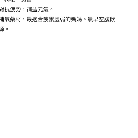
對抗疲勞，補益元氣。
補氣藥材，最適合疲累虛弱的媽媽。晨早空腹飲
源。