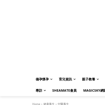
備孕懷孕
育兒資訊
親子教養
專訪
SHEAMATE會員
MAGICSKY網
Home
健康養生
中醫養生