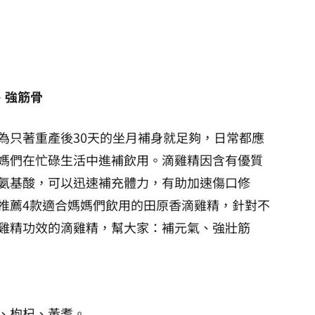
、強筋骨
為只著重產後30天的坐月補身就足夠，日常都應
媽們在忙碌生活中進補飲用。滴雞精因含有優質
氨基酸，可以迅速補充體力，有助加速傷口修
推薦4款適合媽媽們飲用的田原香滴雞精，針對不
雞精功效的滴雞精，幫大家：補元氣、強壯筋
、枸杞、黃耆。