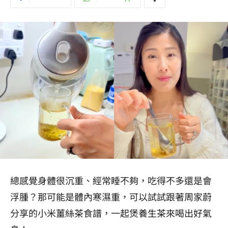
總感覺身體很沉重、經常睡不夠，吃得不多還是會
浮腫？那可能是體內寒濕重，可以試試跟著周家蔚
分享的小米薑絲茶食譜，一起煲養生茶來喝出好氣