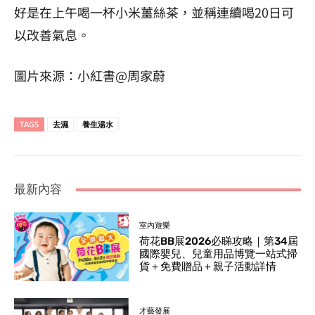
好是在上午喝一杯小米薑絲茶，並稱連續喝20日可
以改善氣息。
圖片來源：小紅書@周家蔚
TAGS
去濕
養生湯水
最新內容
室內遊樂
荷花BB展2026必睇攻略｜第34屆
國際嬰兒、兒童用品博覽一站式掃
貨＋免費贈品＋親子活動詳情
才藝發展