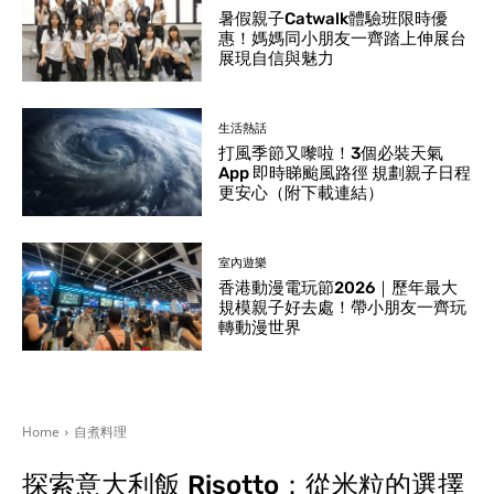
暑假親子Catwalk體驗班限時優
惠！媽媽同小朋友一齊踏上伸展台
展現自信與魅力
生活熱話
打風季節又嚟啦！3個必裝天氣
App 即時睇颱風路徑 規劃親子日程
更安心（附下載連結）
室內遊樂
香港動漫電玩節2026｜歷年最大
規模親子好去處！帶小朋友一齊玩
轉動漫世界