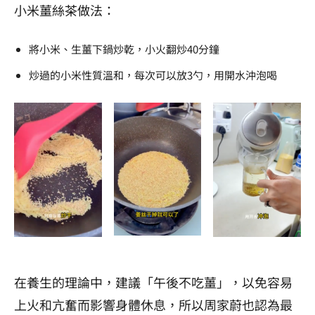
小米薑絲茶做法：
將小米、生薑下鍋炒乾，小火翻炒40分鐘
炒過的小米性質溫和，每次可以放3勺，用開水沖泡喝
在養生的理論中，建議「午後不吃薑」，以免容易
上火和亢奮而影響身體休息，所以周家蔚也認為最