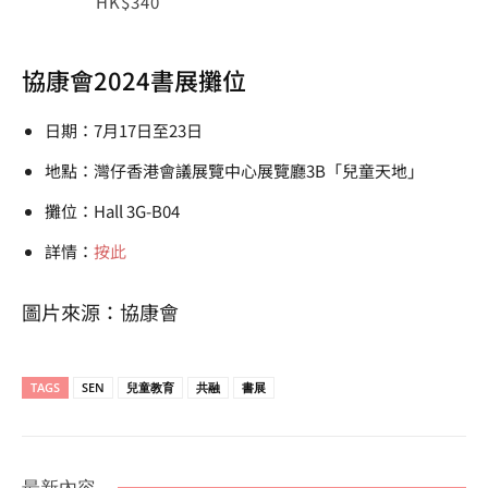
HK$340
協康會2024書展攤位
日期：7月17日至23日
地點：灣仔香港會議展覽中心展覽廳3B「兒童天地」
攤位：Hall 3G-B04
詳情：
按此
圖片來源：協康會
TAGS
SEN
兒童教育
共融
書展