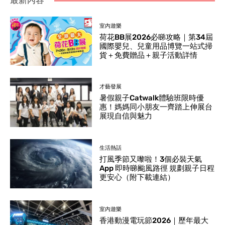
最新內容
室內遊樂
荷花BB展2026必睇攻略｜第34屆
國際嬰兒、兒童用品博覽一站式掃
貨＋免費贈品＋親子活動詳情
才藝發展
暑假親子Catwalk體驗班限時優
惠！媽媽同小朋友一齊踏上伸展台
展現自信與魅力
生活熱話
打風季節又嚟啦！3個必裝天氣
App 即時睇颱風路徑 規劃親子日程
更安心（附下載連結）
室內遊樂
香港動漫電玩節2026｜歷年最大