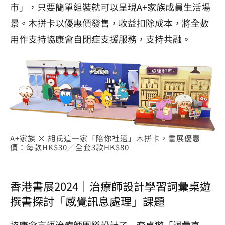
市」，只要簡單組裝就可以呈現A+家族成員生活場
景。木拼卡以優惠價發售，收益扣除成本，將全數
用作支持協康會自閉症支援服務，支持共融。
A+家族 × 胡氏這一家「陪你社適」木拼卡，書展優惠
價：每款HK$30／全套3款HK$80
香港書展2024｜治療師設計學習詞彙桌遊
撰書探討「感覺訊息處理」課題
協康會言語治療師團隊設計了一套桌遊「詞彙直