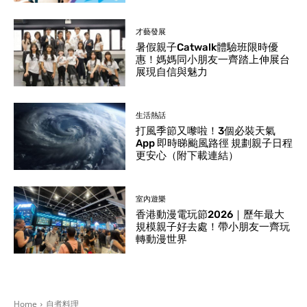
才藝發展
暑假親子Catwalk體驗班限時優
惠！媽媽同小朋友一齊踏上伸展台
展現自信與魅力
生活熱話
打風季節又嚟啦！3個必裝天氣
App 即時睇颱風路徑 規劃親子日程
更安心（附下載連結）
室內遊樂
香港動漫電玩節2026｜歷年最大
規模親子好去處！帶小朋友一齊玩
轉動漫世界