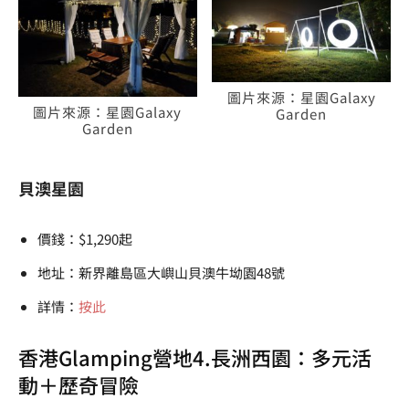
圖片來源：星園Galaxy
圖片來源：星園Galaxy
Garden
Garden
貝澳星園
價錢：$1,290起
地址：新界離島區大嶼山貝澳牛坳園48號
詳情：
按此
香港Glamping營地4.長洲西園：多元活
動＋歷奇冒險