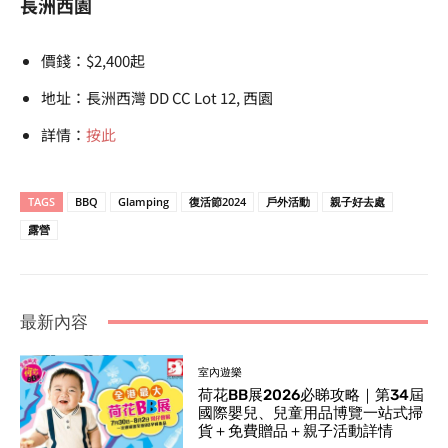
長洲西園
價錢：$2,400起
地址：長洲西灣 DD CC Lot 12, 西園
詳情：
按此
TAGS
BBQ
Glamping
復活節2024
戶外活動
親子好去處
露營
最新內容
室內遊樂
荷花BB展2026必睇攻略｜第34屆
國際嬰兒、兒童用品博覽一站式掃
貨＋免費贈品＋親子活動詳情