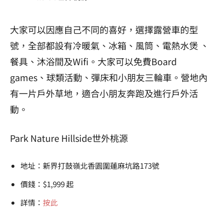
大家可以因應自己不同的喜好，選擇露營車的型
號，全部都設有冷暖氣、冰箱、風筒、電熱水煲 、
餐具、沐浴間及Wifi。大家可以免費Board
games、球類活動、彈床和小朋友三輪車。營地內
有一片戶外草地，適合小朋友奔跑及進行戶外活
動。
Park Nature Hillside世外桃源
地址：新界打鼓嶺北香園圍蓮麻坑路173號
價錢：$1,999 起
詳情：
按此