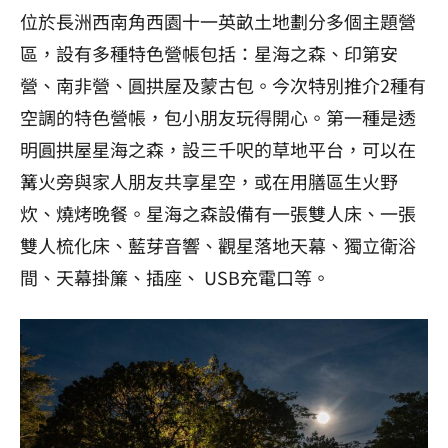
位於長洲西南角西園十一英畝土地劃分多個主題營
區，設有多種特色營帳包括：星海之森、印第安
營、南非營、圓拱屋及蒙古包。今次特別推介2種有
空調的特色營帳，包小朋友玩得開心。第一種是透
明圓拱屋星海之森，設三千呎的草地平台，可以在
篝火旁與家人朋友共享星空，或在用膳區生火野
炊、燒烤晚餐。星海之森設備有一張雙人床、一張
雙人梳化床、藍芽音響、觀星落地天幕、獨立衛浴
間、天幕掛簾、插座、 USB充電口等。