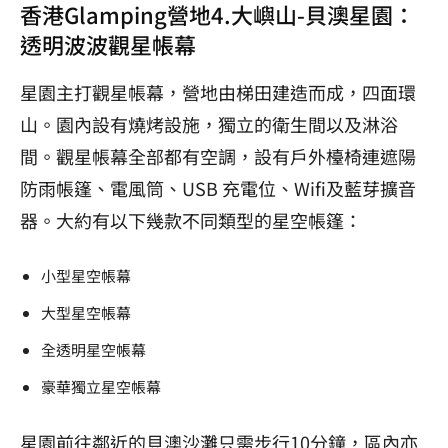
香港Glamping營地4.大嶼山-貝澳星園：
透明波波觀星帳幕
星園主打觀星帳幕，營地由梯田建造而成，四面環
山。園內設有燒烤設施，獨立的衛生間以及淋浴
間。觀星帳幕全部都有空調，設有戶外檯椅連遮陽
防雨帳篷、電風筒、USB 充電位、Wifi及藍芽擴音
器。大約有以下幾款不同類型的星空帳篷：
小型星空帳幕
大型星空帳幕
全透明星空帳幕
豪華獨立星空帳幕
星園前往鄰近的貝澳沙灘只需步行10分鐘，區內亦