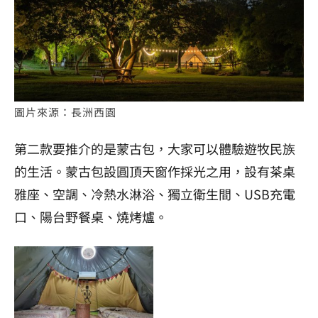
圖片來源：長洲西園
第二款要推介的是蒙古包，大家可以體驗遊牧民族
的生活。蒙古包設圓頂天窗作採光之用，設有茶桌
雅座、空調、冷熱水淋浴、獨立衛生間、USB充電
口、陽台野餐桌、燒烤爐。