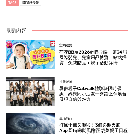
TAGS
問問校長先
最新內容
室內遊樂
荷花BB展2026必睇攻略｜第34屆
國際嬰兒、兒童用品博覽一站式掃
貨＋免費贈品＋親子活動詳情
才藝發展
暑假親子Catwalk體驗班限時優
惠！媽媽同小朋友一齊踏上伸展台
展現自信與魅力
生活熱話
打風季節又嚟啦！3個必裝天氣
App 即時睇颱風路徑 規劃親子日程