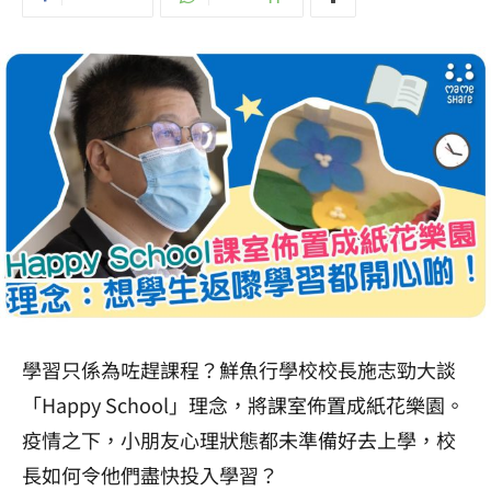
學習只係為咗趕課程？鮮魚行學校校長施志勁大談
「Happy School」理念，將課室佈置成紙花樂園。
疫情之下，小朋友心理狀態都未準備好去上學，校
長如何令他們盡快投入學習？