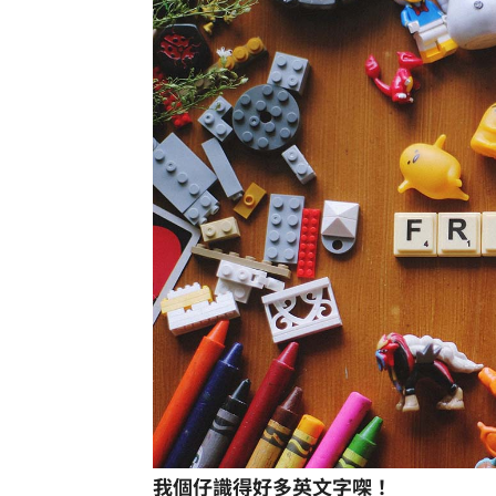
我個仔識得好多英文字㗎！