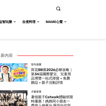
益智玩樂
自煮料理
MAME心聲
最新內容
室內遊樂
荷花BB展2026必睇攻略｜
第34屆國際嬰兒、兒童用
品博覽一站式掃貨＋免費
贈品＋親子活動詳情
才藝發展
暑假親子Catwalk體驗班限
時優惠！媽媽同小朋友一
齊踏上伸展台 展現自信與