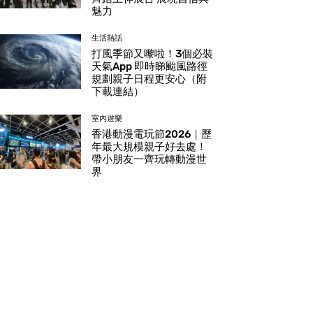
魅力
生活熱話
打風季節又嚟啦！3個必裝
天氣App 即時睇颱風路徑
規劃親子日程更安心（附
下載連結）
室內遊樂
香港動漫電玩節2026｜歷
年最大規模親子好去處！
帶小朋友一齊玩轉動漫世
界