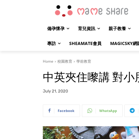
備孕懷孕
育兒資訊
親子教養
專訪
SHEAMATE會員
MAGICSKY網
Home
校園教育
學前教育
中英夾住嚟講 對小朋
July 21, 2020
Facebook
WhatsApp