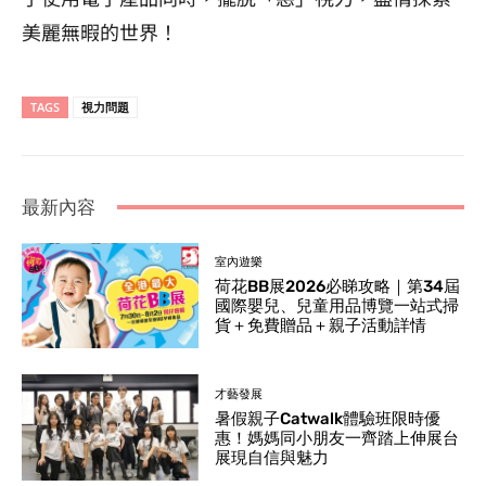
美麗無暇的世界！
TAGS
視力問題
最新內容
室內遊樂
荷花BB展2026必睇攻略｜第34屆
國際嬰兒、兒童用品博覽一站式掃
貨＋免費贈品＋親子活動詳情
才藝發展
暑假親子Catwalk體驗班限時優
惠！媽媽同小朋友一齊踏上伸展台
展現自信與魅力