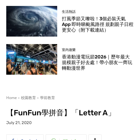
生活熱話
打風季節又嚟啦！3個必裝天氣
App 即時睇颱風路徑 規劃親子日程
更安心（附下載連結）
室內遊樂
香港動漫電玩節2026｜歷年最大
規模親子好去處！帶小朋友一齊玩
轉動漫世界