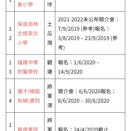
會小學
埗
2021-2022未公布簡介會：
保良局林
土
1
7/9/2019 (參考)報名：
文燦英文
瓜
2
3/8/2019 – 23/9/2019 (參
小學
灣
考)
1
福建中學
觀
報名：1/6/2020 –
3
附屬學校
塘
14/9/2020
將
1
優才(楊殷
簡介會：6/6/2020報名：
軍
4
有娣)書院
8/6/2020 – 30/6/2020
澳
將
1
真道書院
軍
報名：24/4/2020截止