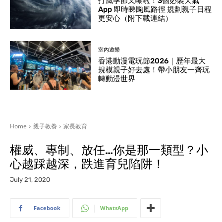
打風季節又嚟啦！3個必裝天氣
App 即時睇颱風路徑 規劃親子日程
更安心（附下載連結）
室內遊樂
香港動漫電玩節2026｜歷年最大
規模親子好去處！帶小朋友一齊玩
轉動漫世界