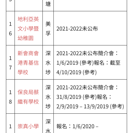
塘
地利亞英
1
美
文小學暨
2021-2022未公布
6
孚
幼稚園
新會商會
深
2021-2022未公布簡介會：
1
港青基信
水
1/6/2019 (參考)報名：截至
7
學校
埗
4/10/2019 (參考)
深
2021-2022未公布簡介會：
1
保良局蔡
水
31/8/2019 (參考)報名：
8
繼有學校
埗
2/9/2019 – 13/9/2019 (參考)
深
1
崇真小學
報名：1/6/2020 –
水