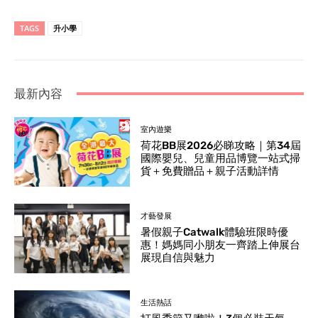
TAGS
升小學
最新內容
室內遊樂
荷花BB展2026必睇攻略｜第34屆
國際嬰兒、兒童用品博覽一站式掃
貨＋免費贈品＋親子活動詳情
才藝發展
暑假親子Catwalk體驗班限時優
惠！媽媽同小朋友一齊踏上伸展台
展現自信與魅力
生活熱話