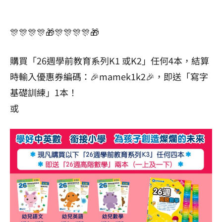
🎊🎊🎊🎊🎁🎊🎊🎊🎊🎁
購買「26週學前教育系列K1 或K2」任何4本，結算
時輸入優惠券編碼：🎉mamek1k2🎉，即送「寫字
基礎訓練」1本！
或