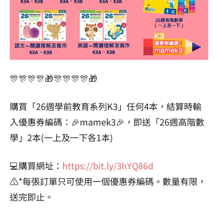
🎊🎊🎊🎊🎁🎊🎊🎊🎊🎁
購買「26週學前教育系列K3」任何4本，結算時輸
入優惠券編碼：🎉mamek3🎉，即送「26週高階數
學」2本(一上及一下各1本)
💻購買網址：
https://bit.ly/3hYQ86d
⚠️*每張訂單只可使用一個優惠券編碼。數量有限，
送完即止。