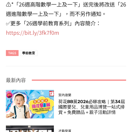
⚠️*「26週高階數學一上及一下」送完後將改送「26
週進階數學一上及一下」，而不另作通知。
✅更多「26週學前教育系列」內容簡介：
https://bit.ly/3fk7f0m
TAGS
學前教育
最新內容
室內遊樂
荷花BB展2026必睇攻略｜第34屆
國際嬰兒、兒童用品博覽一站式掃
貨＋免費贈品＋親子活動詳情
才藝發展