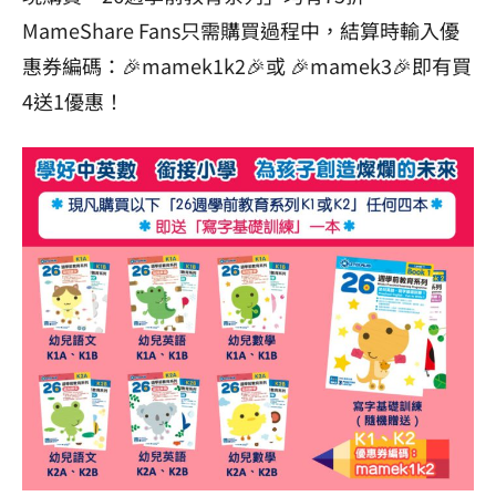
MameShare Fans只需購買過程中，結算時輸入優
惠券編碼：🎉mamek1k2🎉或 🎉mamek3🎉即有買
4送1優惠！