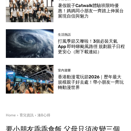
暑假親子Catwalk體驗班限時優
惠！媽媽同小朋友一齊踏上伸展台
展現自信與魅力
生活熱話
打風季節又嚟啦！3個必裝天氣
App 即時睇颱風路徑 規劃親子日程
更安心（附下載連結）
室內遊樂
香港動漫電玩節2026｜歷年最大
規模親子好去處！帶小朋友一齊玩
轉動漫世界