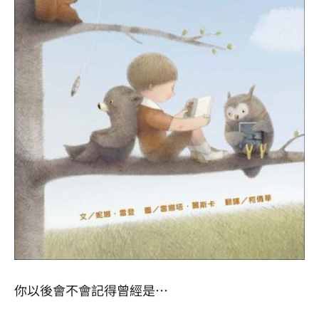
你以後會不會記得曾經是⋯