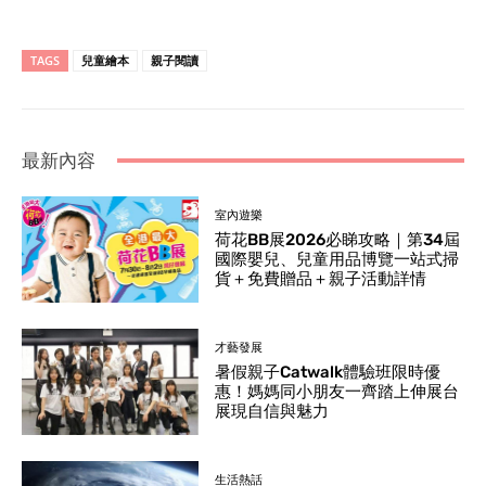
TAGS
兒童繪本
親子閱讀
最新內容
室內遊樂
荷花BB展2026必睇攻略｜第34屆
國際嬰兒、兒童用品博覽一站式掃
貨＋免費贈品＋親子活動詳情
才藝發展
暑假親子Catwalk體驗班限時優
惠！媽媽同小朋友一齊踏上伸展台
展現自信與魅力
生活熱話