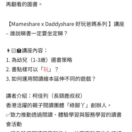
再翻看的圖書。
【Mameshare x Daddyshare 好玩爸媽系列 】講座
– 誰說睇書一定要坐定睇？
👩🏻‍🏫講座內容：
1. 為幼兒（1-3歲）選書策略
2. 書點樣可以「
玩
」？
3. 如何運用閱讀繪本延伸不同的遊戲？
講者介紹：柯佳列（長頸鹿叔叔）
香港活躍的親子閱讀團體「綠腳丫」創辦人。
✅致力推動透過閱讀、體驗學習與服務學習的讀書
會活動