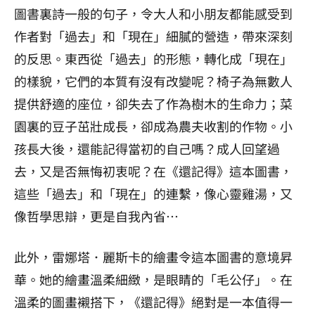
圖書裏詩一般的句子，令大人和小朋友都能感受到
作者對「過去」和「現在」細膩的營造，帶來深刻
的反思。東西從「過去」的形態，轉化成「現在」
的樣貌，它們的本質有沒有改變呢？椅子為無數人
提供舒適的座位，卻失去了作為樹木的生命力；菜
園裏的豆子茁壯成長，卻成為農夫收割的作物。小
孩長大後，還能記得當初的自己嗎？成人回望過
去，又是否無悔初衷呢？在《還記得》這本圖書，
這些「過去」和「現在」的連繫，像心靈雞湯，又
像哲學思辯，更是自我內省⋯
此外，雷娜塔．麗斯卡的繪畫令這本圖書的意境昇
華。她的繪畫溫柔細緻，是眼睛的「毛公仔」。在
溫柔的圖畫襯搭下，《還記得》絕對是一本值得一