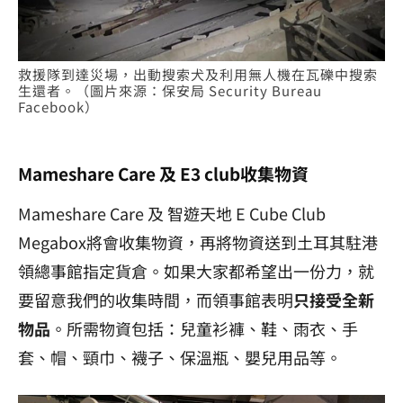
救援隊到達災場，出動搜索犬及利用無人機在瓦礫中搜索
生還者。（圖片來源：保安局 Security Bureau
Facebook）
Mameshare Care 及 E3 club收集物資
Mameshare Care 及 智遊天地 E Cube Club
Megabox將會收集物資，再將物資送到土耳其駐港
領總事館指定貨倉。如果大家都希望出一份力，就
要留意我們的收集時間，而領事館表明
只接受全新
物品
。所需物資包括：兒童衫褲、鞋、雨衣、手
套、帽、頸巾、襪子、保溫瓶、嬰兒用品等。