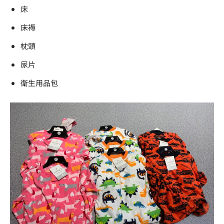
床
床褥
枕頭
尿片
衛生用品包