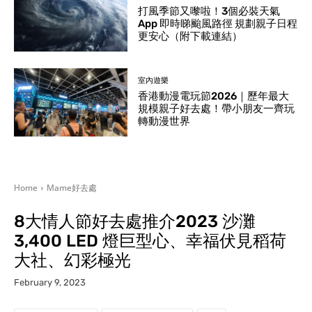
打風季節又嚟啦！3個必裝天氣
App 即時睇颱風路徑 規劃親子日程
更安心（附下載連結）
室內遊樂
香港動漫電玩節2026｜歷年最大
規模親子好去處！帶小朋友一齊玩
轉動漫世界