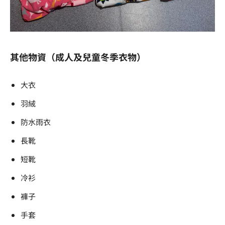
其他物資（成人及兒童冬季衣物）
大衣
羽絨
防水雨衣
長靴
短靴
冷衫
褲子
手套