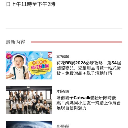
日上午11時至下午2時
最新內容
室內遊樂
荷花BB展2026必睇攻略｜第34屆
國際嬰兒、兒童用品博覽一站式掃
貨＋免費贈品＋親子活動詳情
才藝發展
暑假親子Catwalk體驗班限時優
惠！媽媽同小朋友一齊踏上伸展台
展現自信與魅力
生活熱話