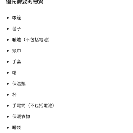
優先需要的物資
帳篷
毯子
暖爐（不包括電池）
頸巾
手套
帽
保溫瓶
杯
手電筒（不包括電池）
保暖衣物
睡袋