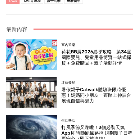
TAGS
12生肖運程
親子玄學
農曆新年
最新內容
室內遊樂
荷花BB展2026必睇攻略｜第34屆
國際嬰兒、兒童用品博覽一站式掃
貨＋免費贈品＋親子活動詳情
才藝發展
暑假親子Catwalk體驗班限時優
惠！媽媽同小朋友一齊踏上伸展台
展現自信與魅力
生活熱話
打風季節又嚟啦！3個必裝天氣
App 即時睇颱風路徑 規劃親子日程
更安心（附下載連結）