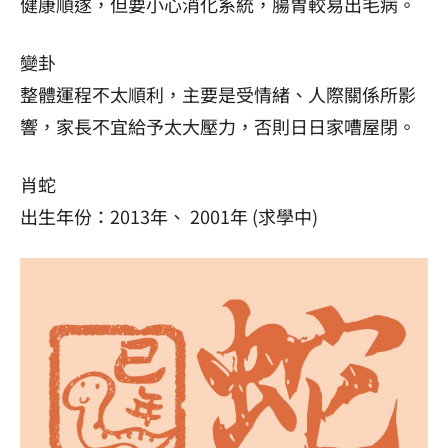
健康順遂，但要小心消化系統，腸胃較易出毛病。
變卦
整體運程不太順利，主要是受情緒、人際關係所影
響，家長不宜給予太大壓力，否則日日家嘈屋閉。
肖蛇
出生年份：2013年、 2001年 (求學中)