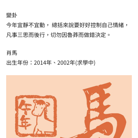
變卦
今年宜靜不宜動， 總括來說要好好控制自己情緒，
凡事三思而後行，切勿因魯莽而做錯決定。
肖馬
出生年份：2014年、2002年(求學中)