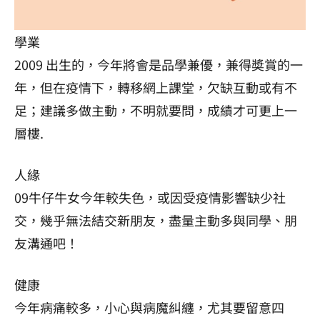
學業
2009 出生的，今年將會是品學兼優，兼得奬賞的一
年，但在疫情下，轉移網上課堂，欠缺互動或有不
足；建議多做主動，不明就要問，成績才可更上一
層樓.
人緣
09牛仔牛女今年較失色，或因受疫情影響缺少社
交，幾乎無法結交新朋友，盡量主動多與同學、朋
友溝通吧！
健康
今年病痛較多，小心與病魔糾纏，尤其要留意四