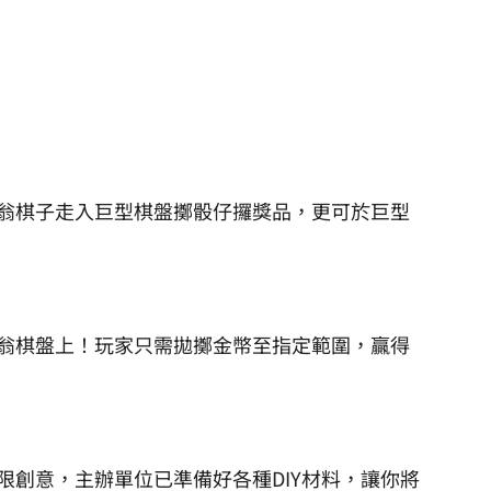
翁棋子走入巨型棋盤擲骰仔攞獎品，更可於巨型
翁棋盤上！玩家只需拋擲金幣至指定範圍，贏得
限創意，主辦單位已準備好各種DIY材料，讓你將