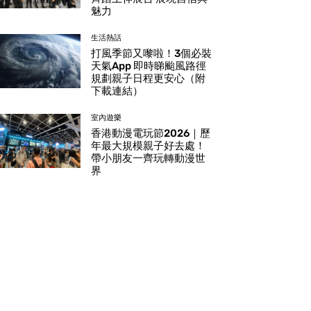
魅力
生活熱話
打風季節又嚟啦！3個必裝
天氣App 即時睇颱風路徑
規劃親子日程更安心（附
下載連結）
室內遊樂
香港動漫電玩節2026｜歷
年最大規模親子好去處！
帶小朋友一齊玩轉動漫世
界