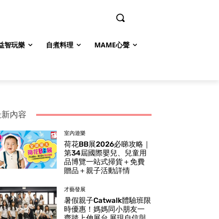
益智玩樂
自煮料理
MAME心聲
最新內容
室內遊樂
荷花BB展2026必睇攻略｜
第34屆國際嬰兒、兒童用
品博覽一站式掃貨＋免費
贈品＋親子活動詳情
才藝發展
暑假親子Catwalk體驗班限
時優惠！媽媽同小朋友一
齊踏上伸展台 展現自信與