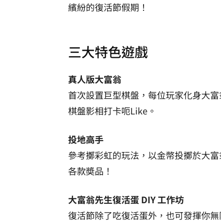
繽紛的復活節假期！
三大特色遊戲
真人版大富翁
首次設置巨型棋盤，每位玩家化身大富
棋盤影相打卡呃Like。
投地高手
參考擲彩虹的玩法，以金幣投擲於大富
各款奬品！
大富翁先生復活蛋 DIY 工作坊
復活節除了吃復活蛋外，也可發揮你無