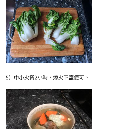
5）中小火煲2小時，熄火下鹽便可。