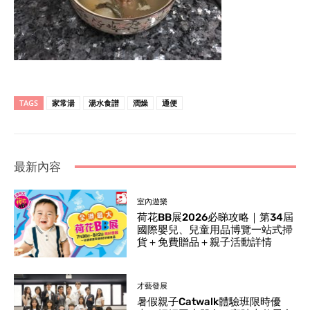
TAGS
家常湯
湯水食譜
潤燥
通便
最新內容
室內遊樂
荷花BB展2026必睇攻略｜第34屆
國際嬰兒、兒童用品博覽一站式掃
貨＋免費贈品＋親子活動詳情
才藝發展
暑假親子Catwalk體驗班限時優