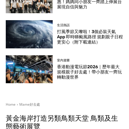
惠！媽媽同小朋友一齊踏上伸展台
展現自信與魅力
生活熱話
打風季節又嚟啦！3個必裝天氣
App 即時睇颱風路徑 規劃親子日程
更安心（附下載連結）
室內遊樂
香港動漫電玩節2026｜歷年最大
規模親子好去處！帶小朋友一齊玩
轉動漫世界