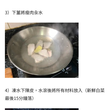
3）下薑將瘦肉汆水
4）凍水下陳皮，水滾後將所有材料放入（新鮮白菜
最後15分鐘落）