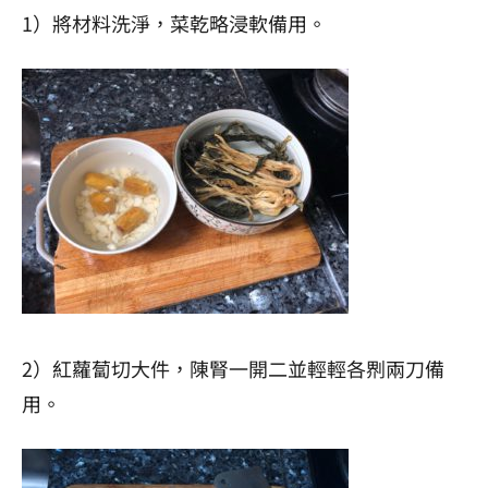
1）將材料洗淨，菜乾略浸軟備用。
2）紅蘿蔔切大件，陳腎一開二並輕輕各𠝹兩刀備
用。