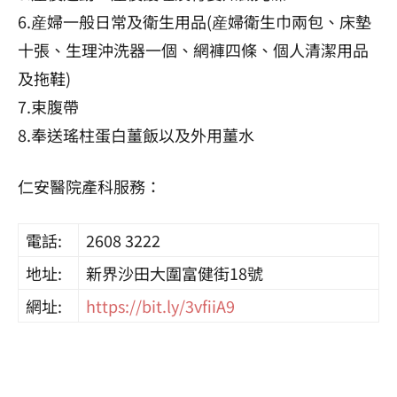
6.産婦一般日常及衛生用品(産婦衛生巾兩包、床墊
十張、生理沖洗器一個、網褲四條、個人清潔用品
及拖鞋)
7.束腹帶
8.奉送瑤柱蛋白薑飯以及外用薑水
仁安醫院產科服務：
電話:
2608 3222
地址:
新界沙田大圍富健街18號
網址:
https://bit.ly/3vfiiA9