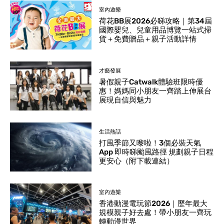
室內遊樂
荷花BB展2026必睇攻略｜第34屆
國際嬰兒、兒童用品博覽一站式掃
貨＋免費贈品＋親子活動詳情
才藝發展
暑假親子Catwalk體驗班限時優
惠！媽媽同小朋友一齊踏上伸展台
展現自信與魅力
生活熱話
打風季節又嚟啦！3個必裝天氣
App 即時睇颱風路徑 規劃親子日程
更安心（附下載連結）
室內遊樂
香港動漫電玩節2026｜歷年最大
規模親子好去處！帶小朋友一齊玩
轉動漫世界