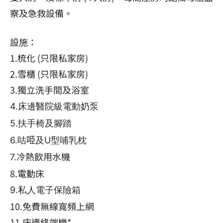
察及急救設備。
設施：
1.梳化 (只限私家房)
2.雪櫃 (只限私家房)
3.獨立洗手間及浴室
4.床邊醫院級電動奶泵
5.
扶手椅及腳踏
6.
咕𠱸及U型哺乳枕
冷熱飲用水機
7.
8.電動床
9.私人電子保險箱
10.免費無線寬頻上網
11.床邊終端機*