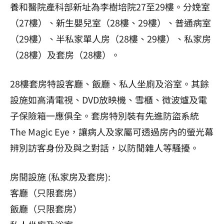
養和醫院產科部新址為李樹培院27至29樓。分娩室
（27樓）、新生嬰兒室（28樓、29樓）、普通病室
（29樓）、半私家單人房（28樓、29樓）、私家房
（28樓）及套房（28樓）。
28樓套房特設客廳、飯廳、私人坐廁及浴室。其餘
設施如高清電視、DVD放映機、雪櫃、微波爐及電
子保險箱一應俱全。套房特別裝有先進防盜系統
The Magic Eye，讓病人及家屬可透過房內的螢光幕
辨別訪客身份及與之對話，以防閒雜人等騷擾。
房間設施 (私家房及套房):
客廳（只限套房）
飯廳（只限套房）