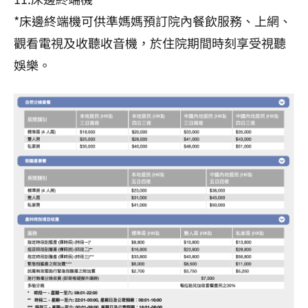
*床邊終端機可供準媽媽預訂院內餐飲服務、上網、
觀看電視及收聽收音機，於住院期間時刻享受視聽
娛樂。