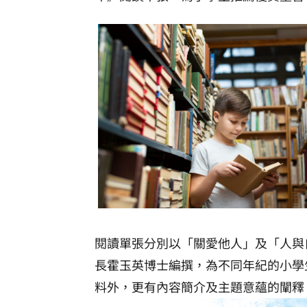
閱讀單張分別以
「關愛他人」及「人與
長霍玉英博士編撰，為不同年紀的小學
料外，更有內容簡介及主題意蘊的闡釋