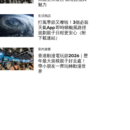
魅力
生活熱話
打風季節又嚟啦！3個必裝
天氣App 即時睇颱風路徑
規劃親子日程更安心（附
下載連結）
室內遊樂
香港動漫電玩節2026｜歷
年最大規模親子好去處！
帶小朋友一齊玩轉動漫世
界