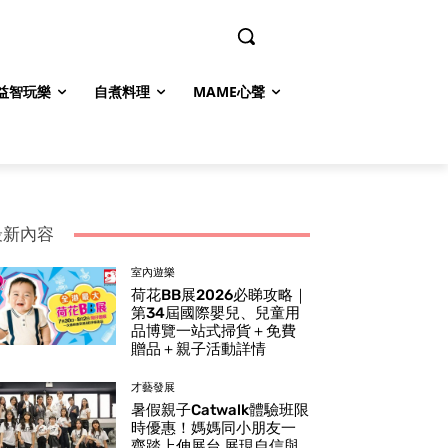
益智玩樂
自煮料理
MAME心聲
最新內容
室內遊樂
荷花BB展2026必睇攻略｜
第34屆國際嬰兒、兒童用
品博覽一站式掃貨＋免費
贈品＋親子活動詳情
才藝發展
暑假親子Catwalk體驗班限
時優惠！媽媽同小朋友一
齊踏上伸展台 展現自信與