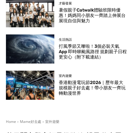
才藝發展
暑假親子Catwalk體驗班限時優
惠！媽媽同小朋友一齊踏上伸展台
展現自信與魅力
生活熱話
打風季節又嚟啦！3個必裝天氣
App 即時睇颱風路徑 規劃親子日程
更安心（附下載連結）
室內遊樂
香港動漫電玩節2026｜歷年最大
規模親子好去處！帶小朋友一齊玩
轉動漫世界