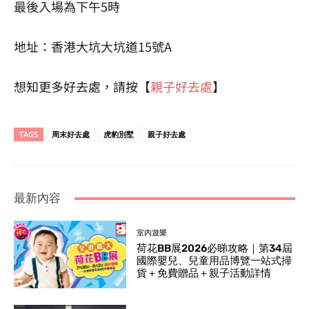
最後入場為下午5時
地址：香港大坑大坑道15號A
想知更多好去處，請按【
親子好去處
】
TAGS
周末好去處
虎豹別墅
親子好去處
最新內容
室內遊樂
荷花BB展2026必睇攻略｜第34屆
國際嬰兒、兒童用品博覽一站式掃
貨＋免費贈品＋親子活動詳情