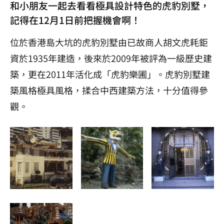
和小朋友一起去看看極具設計特色的虎豹別墅，
記得在12月1日前把握機會啊！
位於香港島大坑的虎豹別墅由已故商人胡文虎耗鉅
資於1935年建造，後來於2009年被評為一級歷史建
築，更在2011年活化成「虎豹樂圃」。虎豹別墅建
築風格極具風格，揉合中西建築方法，十分值得參
觀。