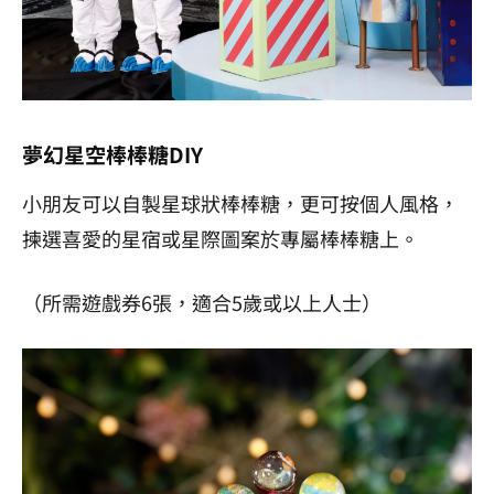
夢幻星空棒棒糖DIY
小朋友可以自製星球狀棒棒糖，更可按個人風格，
揀選喜愛的星宿或星際圖案於專屬棒棒糖上。
（所需遊戲券
6
張，適合
5
歲或以上人士）