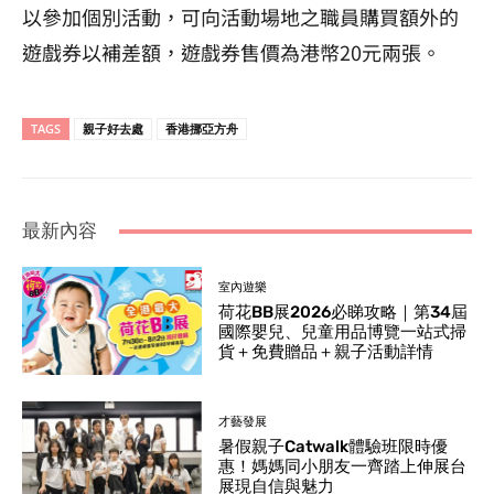
以參加個別活動，可向活動場地之職員購買額外的
遊戲券以補差額，遊戲券售價為港幣
20
元兩張。
TAGS
親子好去處
香港挪亞方舟
最新內容
室內遊樂
荷花BB展2026必睇攻略｜第34屆
國際嬰兒、兒童用品博覽一站式掃
貨＋免費贈品＋親子活動詳情
才藝發展
暑假親子Catwalk體驗班限時優
惠！媽媽同小朋友一齊踏上伸展台
展現自信與魅力