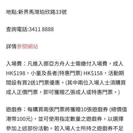
地點
:
新界馬灣珀欣路
33
號
查詢電話
:3411 8888
詳情
參閱網站
入場費
：
凡進入挪亞方舟人士需繳付入場費，成人
HK$198
，小童及長者
(
特惠門票
) HK$158
，活動期
間設有買
2
送
1
門票優惠。
(
其中兩位入場人士須購買
成人正價門票，即可獲贈乙張成人或特惠門票。
)
遊戲券：每購買兩張門票將獲贈
10
張遊戲券
(
總價值
港幣
100
元
)
，並可使用指定數量之遊戲券，以選擇
參加上述部份活動。若入場人士所持之遊戲券不足