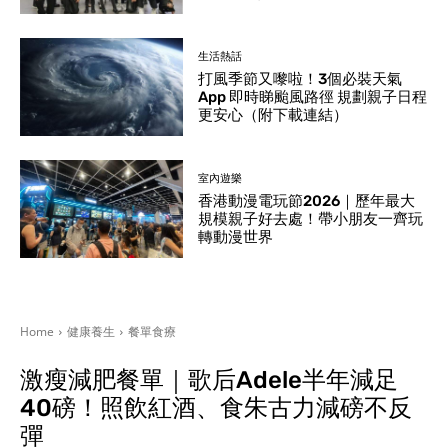
生活熱話
打風季節又嚟啦！3個必裝天氣
App 即時睇颱風路徑 規劃親子日程
更安心（附下載連結）
室內遊樂
香港動漫電玩節2026｜歷年最大
規模親子好去處！帶小朋友一齊玩
轉動漫世界