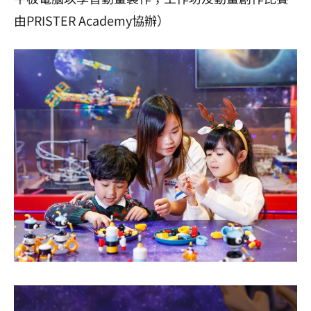
由
PRISTER Academy
協辦）