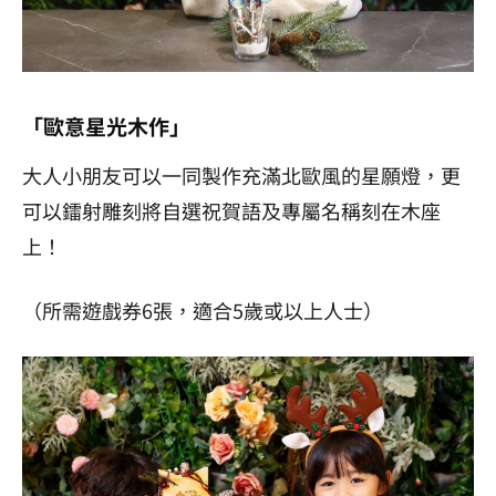
「歐意星光木作」
大人小朋友可以一同製作充滿北歐風的星願燈，更
可以鐳射雕刻將自選祝賀語及專屬名稱刻在木座
上！
（所需遊戲券
6
張，適合
5
歲或以上人士）