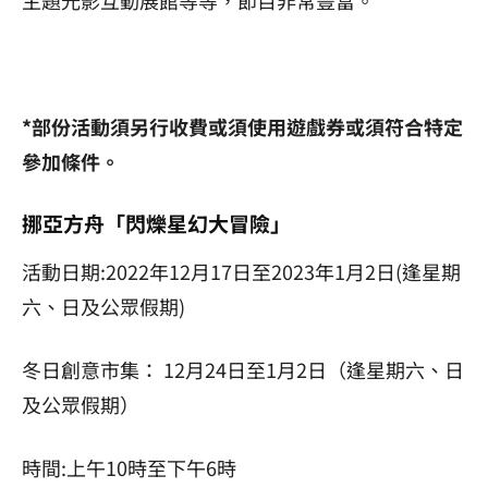
主題光影互動展館等等，節目非常豐富。
*部份活動須另行收費或須使用遊戲券或須符合特定
參加條件。
挪亞方舟「閃爍星幻大冒險」
活動日期
:2022
年
12
月
17
日至
2023
年
1
月
2
日
(
逢星期
六、日及公眾假期
)
冬日創意市集： 12月24日至1月2日（逢星期六、日
及公眾假期）
時間
:
上午
10
時至下午
6
時