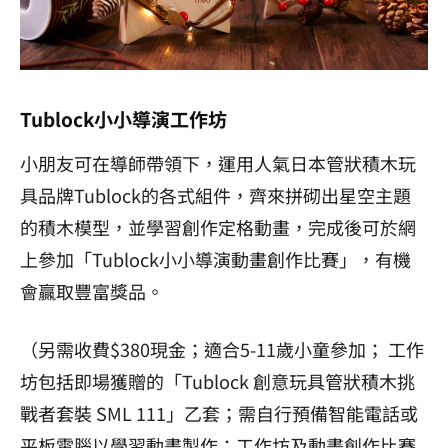
Tublock小小導演工作坊
小朋友可在導師帶領下，運用人氣日本管狀積木玩
具品牌
Tublock
的各式組件，齊來拼砌出星空主題
的積木模型，並學習創作定格動畫，完成後可於網
上參加「
Tublock
小小導演動畫創作比賽」，有機
會贏取豐富獎品。
（
另需收費$
380
現金；適合
5-11
歲小童參加；
工作
坊包括即場獲贈的「
Tublock
創意玩具管狀積木挑
戰者套裝
SML 111
」乙套；需自行預備智能電話或
平板電腦以學習動畫製作；工作坊及動畫創作比賽