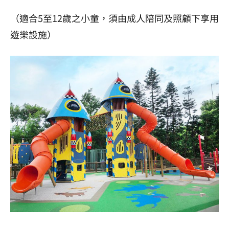
（適合
5
至
12
歲之小童，須由成人陪同及照顧下享用
遊樂設施）