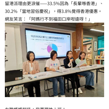
留港派理由更淚催——33.5%因為「長輩喺香港」、
30.2%「當地習俗慶祝」，得3.8%覺得香港優惠。
網友笑言：「阿媽行不到福田口岸咁遠呀！」