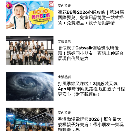
室內遊樂
荷花BB展2026必睇攻略｜第34屆
國際嬰兒、兒童用品博覽一站式掃
貨＋免費贈品＋親子活動詳情
才藝發展
暑假親子Catwalk體驗班限時優
惠！媽媽同小朋友一齊踏上伸展台
展現自信與魅力
生活熱話
打風季節又嚟啦！3個必裝天氣
App 即時睇颱風路徑 規劃親子日程
更安心（附下載連結）
室內遊樂
香港動漫電玩節2026｜歷年最大
規模親子好去處！帶小朋友一齊玩
轉動漫世界