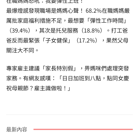
在職媽媽怒吼：我要彈性上班！
最爆燈感發現職場是媽媽心聲！ 68.2%在職媽媽嚴
厲批家庭福利措施不足，最想要「彈性工作時間」
（39.4%），其次是托兒服務（18.8%）。打工爸
爸反而最緊張「子女健保」（17.2%），果然父母
關注大不同。
專家雇主建議「家長特別假」，畀媽咪們處理突發
家務。有網友感嘆：「日日加班到八點，點同女慶
祝母親節？雇主識做啦！」
最新內容