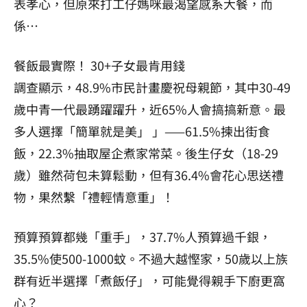
表孝心，但原來打工仔媽咪最渴望感系大餐，而
係…
餐飯最實際！ 30+子女最肯用錢
調查顯示，48.9%市民計畫慶祝母親節，其中30-49
歲中青一代最踴躍躍升，近65%人會搞搞新意。最
多人選擇「簡單就是美」 」——61.5%揀出街食
飯，22.3%抽取屋企煮家常菜。後生仔女（18-29
歲）雖然荷包未算鬆動，但有36.4%會花心思送禮
物，果然繫「禮輕情意重」！
預算預算都幾「重手」，37.7%人預算過千銀，
35.5%使500-1000蚊。不過大越慳家，50歲以上族
群有近半選擇「煮飯仔」，可能覺得親手下廚更窩
心？