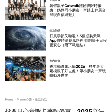
才藝發展
暑假親子Catwalk體驗班限時優
惠！媽媽同小朋友一齊踏上伸展台
展現自信與魅力
生活熱話
打風季節又嚟啦！3個必裝天氣
App 即時睇颱風路徑 規劃親子日程
更安心（附下載連結）
室內遊樂
香港動漫電玩節2026｜歷年最大
規模親子好去處！帶小朋友一齊玩
轉動漫世界