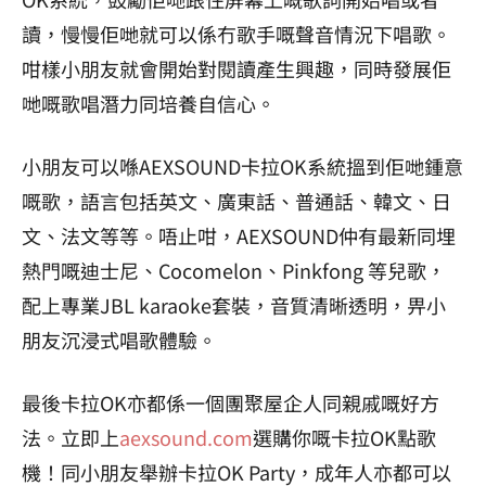
讀，慢慢佢哋就可以係冇歌手嘅聲音情況下唱歌。
咁樣小朋友就會開始對閱讀產生興趣，同時發展佢
哋嘅歌唱潛力同培養自信心。
小朋友可以喺AEXSOUND卡拉OK系統搵到佢哋鍾意
嘅歌，語言包括英文、廣東話、普通話、韓文、日
文、法文等等。唔止咁，AEXSOUND仲有最新同埋
熱門嘅迪士尼、Cocomelon、Pinkfong 等兒歌，
配上專業JBL karaoke套裝，音質清晰透明，畀小
朋友沉浸式唱歌體驗。
最後卡拉OK亦都係一個團聚屋企人同親戚嘅好方
法。立即上
aexsound.com
選購你嘅卡拉OK點歌
機！同小朋友舉辦卡拉OK Party，成年人亦都可以