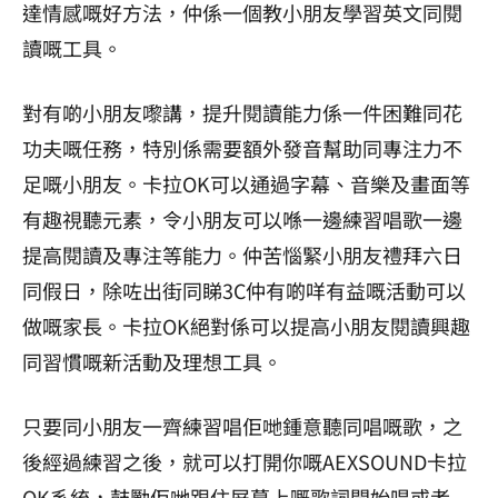
達情感嘅好方法，仲係一個教小朋友學習英文同閱
讀嘅工具。
對有啲小朋友嚟講，提升閱讀能力係一件困難同花
功夫嘅任務，特別係需要額外發音幫助同專注力不
足嘅小朋友。卡拉OK可以通過字幕、音樂及畫面等
有趣視聽元素，令小朋友可以喺一邊練習唱歌一邊
提高閱讀及專注等能力。仲苦惱緊小朋友禮拜六日
同假日，除咗出街同睇3C仲有啲咩有益嘅活動可以
做嘅家長。卡拉OK絕對係可以提高小朋友閱讀興趣
同習慣嘅新活動及理想工具。
只要同小朋友一齊練習唱佢哋鍾意聽同唱嘅歌，之
後經過練習之後，就可以打開你嘅AEXSOUND卡拉
OK系統，鼓勵佢哋跟住屏幕上嘅歌詞開始唱或者