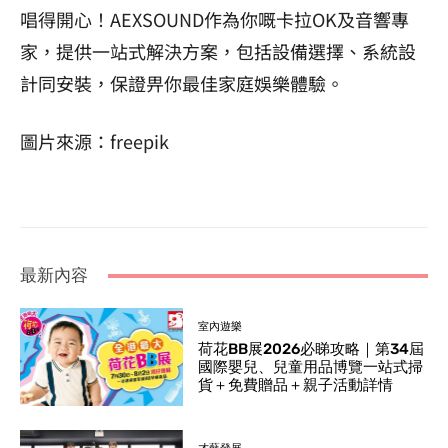
唱得開心！AEXSOUND作為你嘅卡拉OK及音響專
家，提供一站式解決方案，包括設備選擇、系統設
計同安裝，保證畀你最佳家庭娛樂體驗。
圖片來源：freepik
最新內容
室內遊樂
荷花BB展2026必睇攻略｜第34屆
國際嬰兒、兒童用品博覽一站式掃
貨＋免費贈品＋親子活動詳情