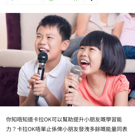
你知唔知道卡拉OK可以幫助提升小朋友嘅學習能
力？卡拉OK唔單止係俾小朋友發洩多餘嘅能量同表