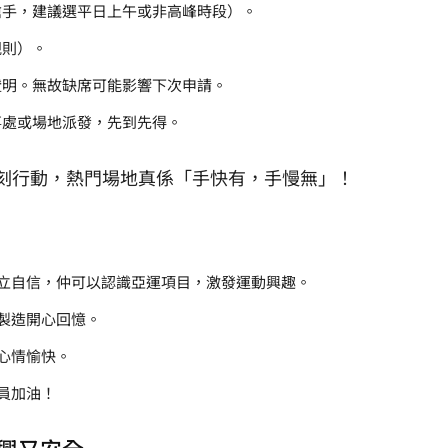
搶手，建議選平日上午或非高峰時段）。
規則）。
證明。無故缺席可能影響下次申請。
事處或場地派發，先到先得。
即刻行動，熱門場地真係「手快有，手慢無」！
立自信，仲可以認識亞運項目，激發運動興趣。
製造開心回憶。
心情愉快。
員加油！
盡興又安全