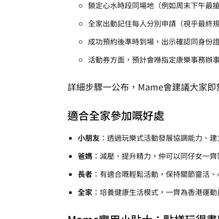
鎖定心水時段同場地（例如周末下午最
全家出動記住每人分別申請（視乎最終
成功預約後準時到場，出示確認同身份
活動券方面，預計會喺指定康樂事務辦
詳細步驟一公布，Mame會建議大家
適合全家參加嘅好處
小朋友
：透過玩樂式活動發展協調能力、建
爸媽
：減壓、提升精力，仲可以同仔女一齊
長者
：有適合嘅輕鬆活動，保持關節靈活、
全家
：培養健康生活模式，一齊為香港運動
Mame實用小貼士：點樣玩得