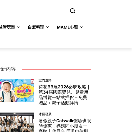
益智玩樂
自煮料理
MAME心聲
最新內容
室內遊樂
荷花BB展2026必睇攻略｜
第34屆國際嬰兒、兒童用
品博覽一站式掃貨＋免費
贈品＋親子活動詳情
才藝發展
暑假親子Catwalk體驗班限
時優惠！媽媽同小朋友一
齊踏上伸展台 展現自信與