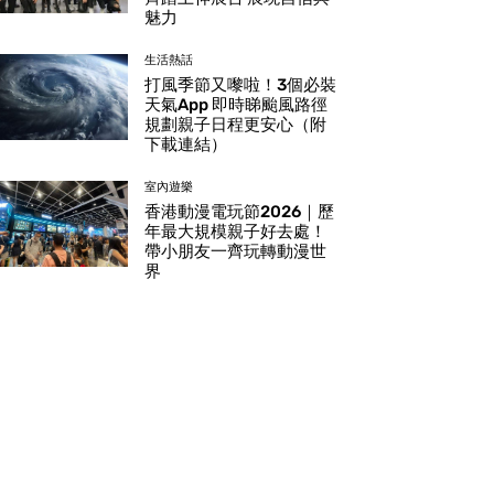
魅力
生活熱話
打風季節又嚟啦！3個必裝
天氣App 即時睇颱風路徑
規劃親子日程更安心（附
下載連結）
室內遊樂
香港動漫電玩節2026｜歷
年最大規模親子好去處！
帶小朋友一齊玩轉動漫世
界