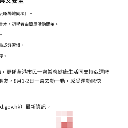
玩嘅場地同項目。
食水。初學者由簡單活動開始。
。
養成好習慣。
停。
活動，更係全港市民一齊響應健康生活同支持亞運嘅
朋友，8月1-2日一齊去動一動，感受運動嘅快
.gov.hk）最新資訊。