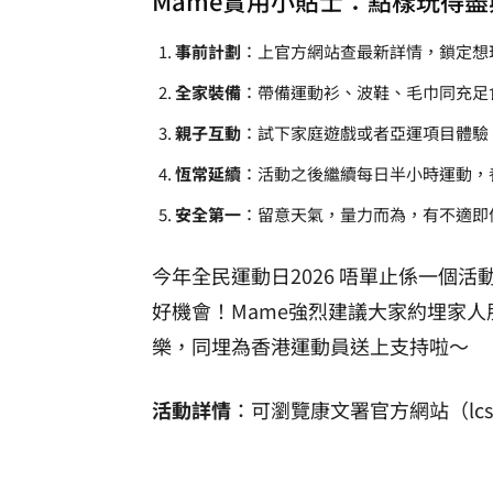
事前計劃
：上官方網站查最新詳情，鎖定想
全家裝備
：帶備運動衫、波鞋、毛巾同充足
親子互動
：試下家庭遊戲或者亞運項目體驗
恆常延續
：活動之後繼續每日半小時運動，
安全第一
：留意天氣，量力而為，有不適即
今年全民運動日2026 唔單止係一個
好機會！Mame強烈建議大家約埋家人
樂，同埋為香港運動員送上支持啦～
活動詳情
：可瀏覽康文署官方網站（lcsd