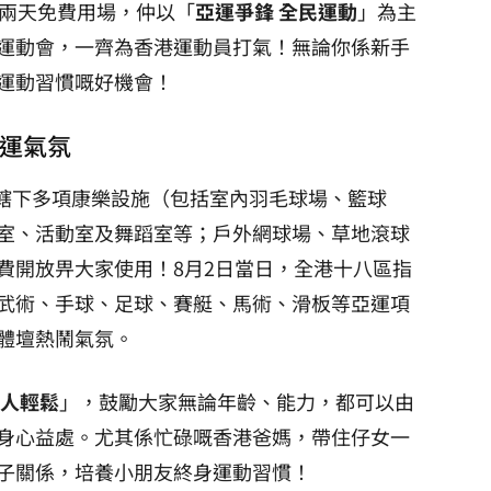
日兩天免費用場，仲以「
亞運爭鋒 全民運動
」為主
運動會，一齊為香港運動員打氣！無論你係新手
運動習慣嘅好機會！
亞運氣氛
轄下多項康樂設施（包括室內羽毛球場、籃球
室、活動室及舞蹈室等；戶外網球場、草地滾球
費開放畀大家使用！8月2日當日，全港十八區指
武術、手球、足球、賽艇、馬術、滑板等亞運項
體壇熱鬧氣氛。
樂人輕鬆
」，鼓勵大家無論年齡、能力，都可以由
身心益處。尤其係忙碌嘅香港爸媽，帶住仔女一
子關係，培養小朋友終身運動習慣！