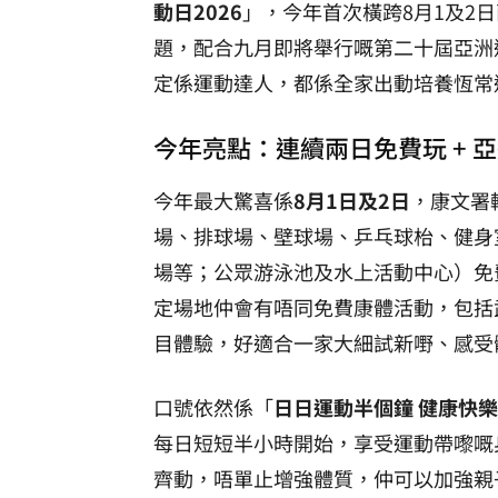
動日2026
」，今年首次橫跨8月1及2
題，配合九月即將舉行嘅第二十屆亞洲
定係運動達人，都係全家出動培養恆常
今年亮點：連續兩日免費玩 + 
今年最大驚喜係
8月1日及2日
，康文署
場、排球場、壁球場、乒乓球枱、健身
場等；公眾游泳池及水上活動中心）免
定場地仲會有唔同免費康體活動，包括
目體驗，好適合一家大細試新嘢、感受
口號依然係「
日日運動半個鐘 健康快
每日短短半小時開始，享受運動帶嚟嘅
齊動，唔單止增強體質，仲可以加強親