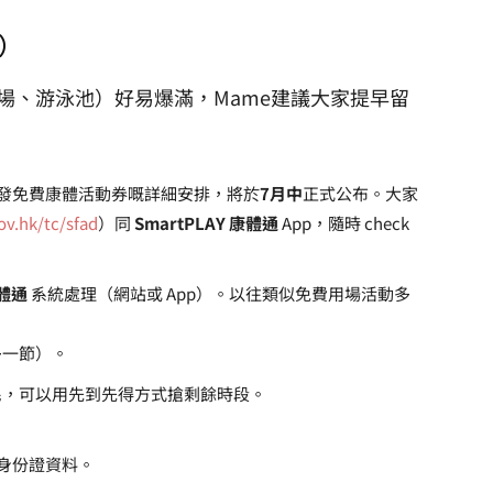
）
場、游泳池）好易爆滿，Mame建議大家提早留
發免費康體活動券嘅詳細安排，將於
7月中
正式公布。大家
v.hk/tc/sfad
）同
SmartPLAY 康體通
App，隨時 check
康體通
系統處理（網站或 App）。以往類似免費用場活動多
多一節）。
民，可以用先到先得方式搶剩餘時段。
備好身份證資料。