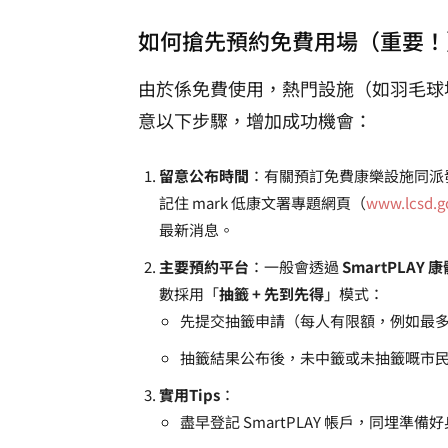
如何搶先預約免費用場（重要！
由於係免費使用，熱門設施（如羽毛球
意以下步驟，增加成功機會：
留意公布時間
：有關預訂免費康樂設施同派
記住 mark 低康文署專題網頁（
www.lcsd.go
最新消息。
主要預約平台
：一般會透過
SmartPLAY 
數採用「
抽籤 + 先到先得
」模式：
先提交抽籤申請（每人有限額，例如最
抽籤結果公布後，未中籤或未抽籤嘅市
實用Tips
：
盡早登記 SmartPLAY 帳戶，同埋準