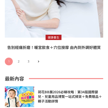
健康養生
告別經痛折磨！暖宮飲食＋穴位按摩 由內到外調好體質
1
2
3
最新內容
荷花BB展2026必睇攻略｜第34屆國際嬰
兒、兒童用品博覽一站式掃貨＋免費贈品＋
親子活動詳情