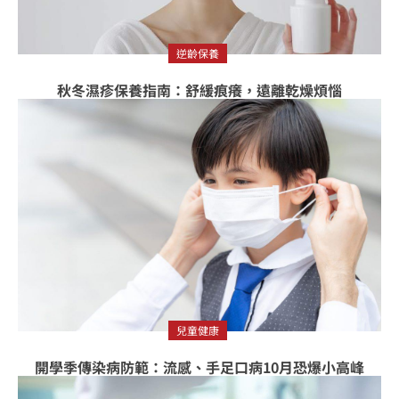
逆齡保養
秋冬濕疹保養指南：舒緩痕癢，遠離乾燥煩惱
兒童健康
開學季傳染病防範：流感、手足口病10月恐爆小高峰