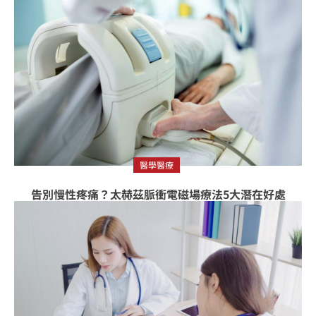
醫學醫療
告別慢性疼痛？太赫茲脈衝電磁場療法5大潛在好處