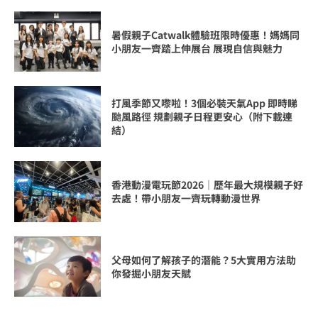
暑假親子Catwalk體驗班限時優惠！媽媽同
小朋友一齊踏上伸展台 展現自信與魅力
打風季節又嚟啦！3個必裝天氣App 即時睇
颱風路徑 規劃親子日程更安心（附下載連
結）
香港動漫電玩節2026｜歷年最大規模親子好
去處！帶小朋友一齊玩轉動漫世界
父母如何了解孩子的潛能？5大實用方法助
你發掘小朋友天賦