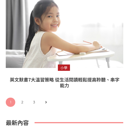
小學
英文默書7大溫習策略 從生活閱讀輕鬆提高聆聽、串字
能力
1
2
3
最新內容