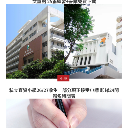
文重點 25篇練習+答案免費下載
小學
私立直資小學26/27收生｜部分現正接受申請 即睇24間
報名時間表