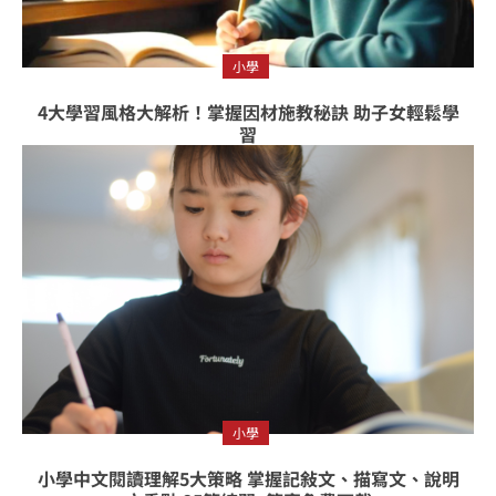
小學
4大學習風格大解析！掌握因材施教秘訣 助子女輕鬆學
習
小學
小學中文閱讀理解5大策略 掌握記敍文、描寫文、說明