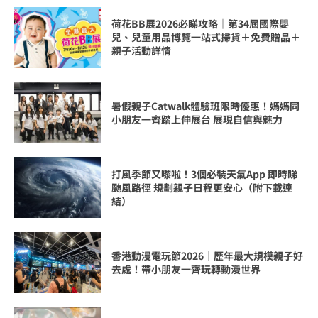
荷花BB展2026必睇攻略｜第34屆國際嬰
兒、兒童用品博覽一站式掃貨＋免費贈品＋
親子活動詳情
暑假親子Catwalk體驗班限時優惠！媽媽同
小朋友一齊踏上伸展台 展現自信與魅力
打風季節又嚟啦！3個必裝天氣App 即時睇
颱風路徑 規劃親子日程更安心（附下載連
結）
香港動漫電玩節2026｜歷年最大規模親子好
去處！帶小朋友一齊玩轉動漫世界