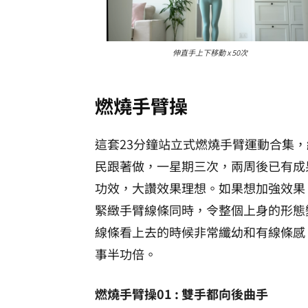
伸直手上下移動 x 50次
燃燒手臂操
這套23分鐘站立式燃燒手臂運動合集，
民跟著做，一星期三次，兩周後已有成
功效，大讚效果理想。如果想加強效果
緊緻手臂線條同時，令整個上身的形態
線條看上去的時候非常纖幼和有線條感
事半功倍。
燃燒手臂操01 : 雙手都向後曲手