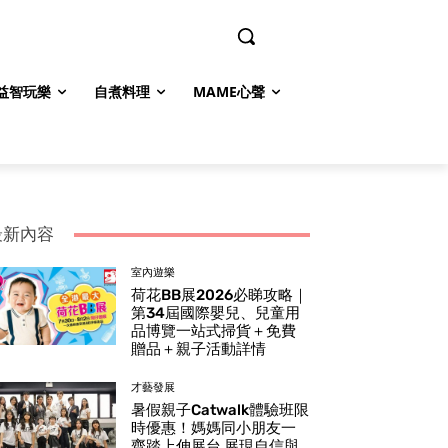
益智玩樂
自煮料理
MAME心聲
最新內容
室內遊樂
荷花BB展2026必睇攻略｜
第34屆國際嬰兒、兒童用
品博覽一站式掃貨＋免費
贈品＋親子活動詳情
才藝發展
暑假親子Catwalk體驗班限
時優惠！媽媽同小朋友一
齊踏上伸展台 展現自信與