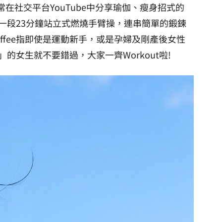
常在社交平台YouTube中分享瑜伽、瘦身招式的
享了一段23分鐘站立式燃燒手臂操，連串簡單的鍛鍊
ffee指即使是運動新手，或是孕婦及剛產後女性
的女生就不要錯過，大家一齊Workout啦!