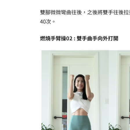
雙腳微微彎曲往後，之後將雙手往後拉
40次。
燃燒手臂操02 : 雙手曲手向外打開