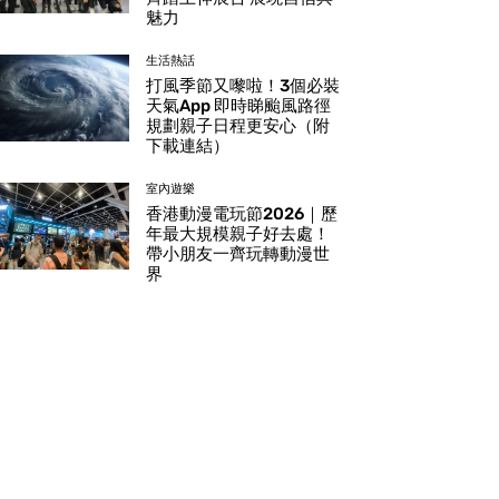
魅力
生活熱話
打風季節又嚟啦！3個必裝
天氣App 即時睇颱風路徑
規劃親子日程更安心（附
下載連結）
室內遊樂
香港動漫電玩節2026｜歷
年最大規模親子好去處！
帶小朋友一齊玩轉動漫世
界