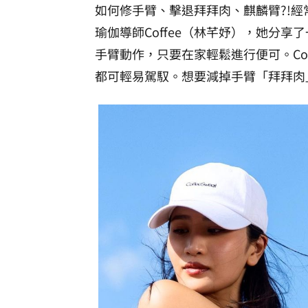
如何修手臂、擊退拜拜肉、麒麟臂?!
經
瑜伽導師Coffee（林芊妤），她分
手臂動作，只要在家輕鬆進行便可。Co
都可輕易駕馭。想要減掉手臂「拜拜肉」