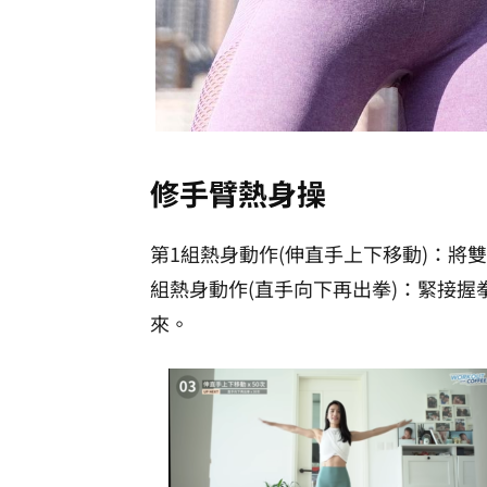
修手臂熱身操
第1組熱身動作(伸直手上下移動)：將
組熱身動作(直手向下再出拳)：緊接
來。