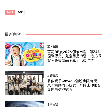
TAGS
DSE
最新內容
室內遊樂
荷花BB展2026必睇攻略｜第34屆
國際嬰兒、兒童用品博覽一站式掃
貨＋免費贈品＋親子活動詳情
才藝發展
暑假親子Catwalk體驗班限時優
惠！媽媽同小朋友一齊踏上伸展台
展現自信與魅力
生活熱話