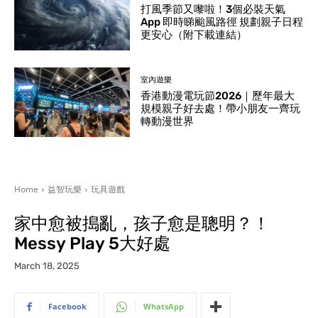
打風季節又嚟啦！3個必裝天氣
App 即時睇颱風路徑 規劃親子日程
更安心（附下載連結）
室內遊樂
香港動漫電玩節2026｜歷年最大
規模親子好去處！帶小朋友一齊玩
轉動漫世界