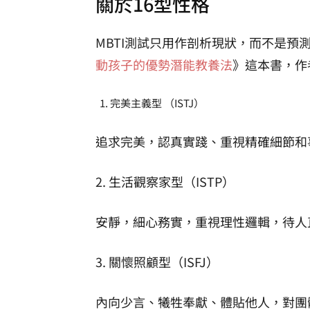
關於16型性格
MBTI測試只用作剖析現狀，而不是預
動孩子的優勢潛能教養法
》這本書，作
完美主義型 （ISTJ）
追求完美，認真實踐、重視精確細節和
2. 生活觀察家型（ISTP）
安靜，細心務實，重視理性邏輯，待人
3. 關懷照顧型（ISFJ）
內向少言、犧牲奉獻、體貼他人，對團