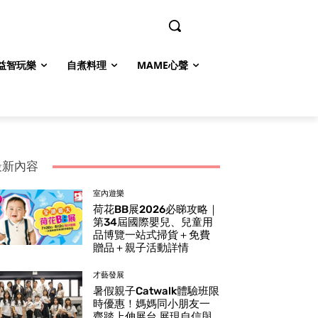
益智玩樂
自煮料理
MAME心聲
最新內容
室內遊樂
荷花BB展2026必睇攻略｜
第34屆國際嬰兒、兒童用
品博覽一站式掃貨＋免費
贈品＋親子活動詳情
才藝發展
暑假親子Catwalk體驗班限
時優惠！媽媽同小朋友一
齊踏上伸展台 展現自信與