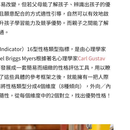
，不易改變，但若父母能了解孩子、辨識出孩子的優
且願意配合的方式適性引導，自然可以有效地啟
升孩子學習能力及競爭優勢。而親子之間能了解
通。
ype Indicator）16型性格類型指標，是由心理學家
l Briggs Myers根據著名心理學家
Carl Gustav
而發展成一套簡易而細緻的性格評估工具，用以瞭
了這些具體的參考框架之後，就能擁有一把人際
I將性格類型分成4個維度（8種傾向），外向／內
隨性，從每個維度中的2個對立，找出優勢性格！