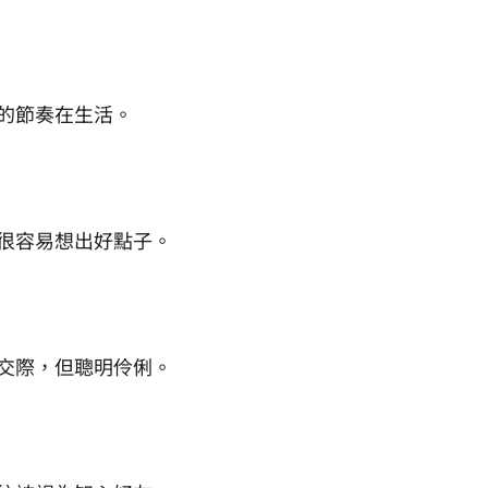
的節奏在生活。
很容易想出好點子。
交際，但聰明伶俐。