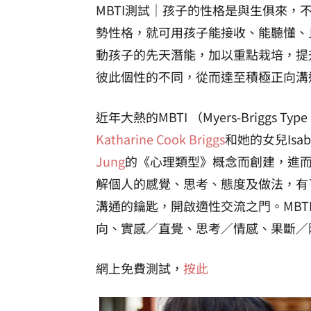
MBTI測試｜孩子的性格是與生俱來
勢性格，就可用孩子能接收、能聽懂、
動孩子的先天潛能，加以重點栽培，提
彼此個性的不同，從而達至積極正向溝
近年大熱的MBTI （Myers-Briggs T
Katharine Cook Briggs
和她的女兒Isabe
Jung
的《心理類型》概念而創建，進
解個人的感覺、思考、態度及做法，有
溝通的鑰匙，開啟適性交流之門。MBT
向、實感／直覺、思考／情感、果斷／
網上免費測試，
按此