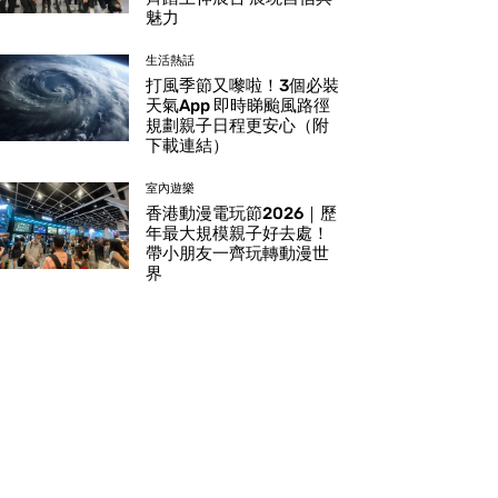
魅力
生活熱話
打風季節又嚟啦！3個必裝
天氣App 即時睇颱風路徑
規劃親子日程更安心（附
下載連結）
室內遊樂
香港動漫電玩節2026｜歷
年最大規模親子好去處！
帶小朋友一齊玩轉動漫世
界