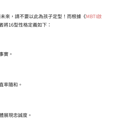
測未來，請不要以此為孩子定型！而根據《
MBTI啟
者將16型性格定義如下：
事實。
直率隨和。
體展現忠誠度。