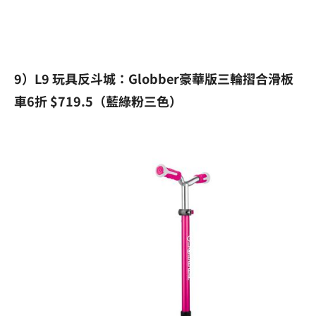
9）L9 玩具反斗城：Globber豪華版三輪摺合滑板
車6折 $719.5（藍綠粉三色）