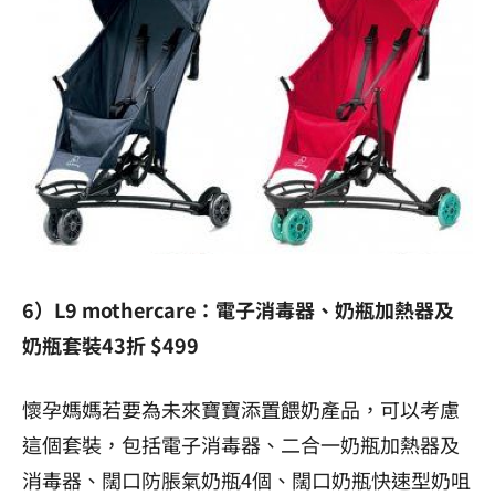
6）L9 mothercare：電子消毒器、奶瓶加熱器及
奶瓶套裝43折 $499
懷孕媽媽若要為未來寶寶添置餵奶產品，可以考慮
這個套裝，包括電子消毒器、二合一奶瓶加熱器及
消毒器、闊口防脹氣奶瓶4個、闊口奶瓶快速型奶咀