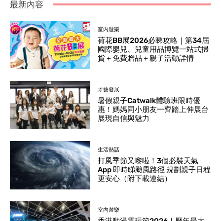
最新內容
室內遊樂
荷花BB展2026必睇攻略｜第34屆
國際嬰兒、兒童用品博覽一站式掃
貨＋免費贈品＋親子活動詳情
才藝發展
暑假親子Catwalk體驗班限時優
惠！媽媽同小朋友一齊踏上伸展台
展現自信與魅力
生活熱話
打風季節又嚟啦！3個必裝天氣
App 即時睇颱風路徑 規劃親子日程
更安心（附下載連結）
室內遊樂