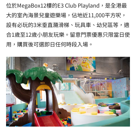
位於MegaBox12樓的E3 Club Playland，是全港最
大的室內海景兒童遊樂場，佔地近11,000平方呎，
設有必玩的3米垂直瀡滑梯、玩具車、幼兒區等，適
合1歲至12歲小朋友玩樂。留意門票優惠只限當日使
用，購買後可選即日任何時段入場。