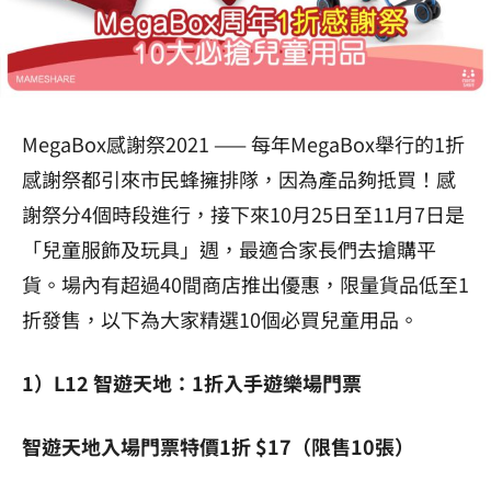
MegaBox感謝祭2021 —— 每年MegaBox舉行的1折
感謝祭都引來市民蜂擁排隊，因為產品夠抵買！感
謝祭分4個時段進行，接下來10月25日至11月7日是
「兒童服飾及玩具」週，最適合家長們去搶購平
貨。場內有超過40間商店推出優惠，限量貨品低至1
折發售，以下為大家精選10個必買兒童用品。
1）L12 智遊天地：1折入手遊樂場門票
智遊天地入場門票特價1折 $17（限售10張）