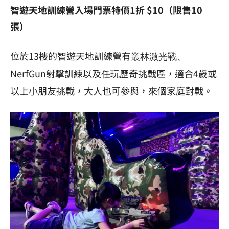
智遊天地訓練營入場門票特價1折 $10（限售10
張）
位於13樓的智遊天地訓練營有
叢林激光戰、
NerfGun射擊訓練以及
歷奇挑戰區，適合4歲或
任玩
以上小朋友挑戰，大人也可參與，來個家庭對戰。