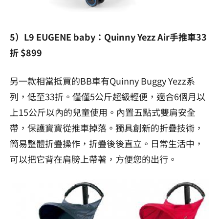
5）L9 EUGENE baby：Quinny Yezz Air手推車33
折 $899
另一款相當抵買的BB車有Quinny Buggy Yezz系
列，低至33折。僅僅5公斤超級輕便，適合6個月以
上15公斤以內的兒童使用。內置五點式雙肩安全
帶，保護寶寶從推車掉落。獨具創新的折疊技術，
簡易整體折疊操作，折疊後後直立。日常生活中，
可以把它背在肩膀上帶著，方便您的出行。