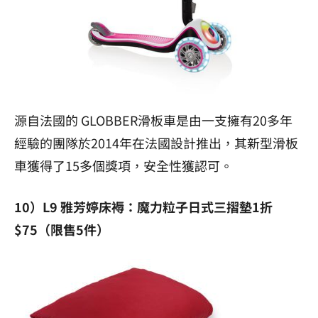
源自法國的 GLOBBER
滑板車是由一支擁有
20
多年
經驗的團隊於
2014
年在法國設計推出，其新型滑板
車獲得了
15
多個獎項，安全性獲認可。
10）L9 雅芳婷床褥：魔力粒子日式三摺墊1折
$75（限售5件）