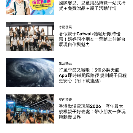
國際嬰兒、兒童用品博覽一站式掃
貨＋免費贈品＋親子活動詳情
才藝發展
暑假親子Catwalk體驗班限時優
惠！媽媽同小朋友一齊踏上伸展台
展現自信與魅力
生活熱話
打風季節又嚟啦！3個必裝天氣
App 即時睇颱風路徑 規劃親子日程
更安心（附下載連結）
室內遊樂
香港動漫電玩節2026｜歷年最大
規模親子好去處！帶小朋友一齊玩
轉動漫世界