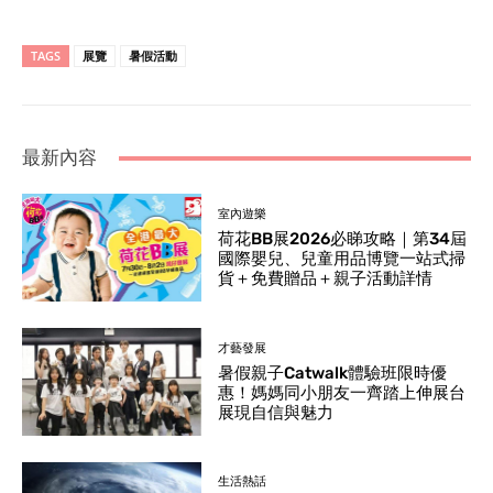
TAGS
展覽
暑假活動
最新內容
室內遊樂
荷花BB展2026必睇攻略｜第34屆
國際嬰兒、兒童用品博覽一站式掃
貨＋免費贈品＋親子活動詳情
才藝發展
暑假親子Catwalk體驗班限時優
惠！媽媽同小朋友一齊踏上伸展台
展現自信與魅力
生活熱話