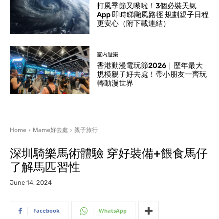
打風季節又嚟啦！3個必裝天氣
App 即時睇颱風路徑 規劃親子日程
更安心（附下載連結）
室內遊樂
香港動漫電玩節2026｜歷年最大
規模親子好去處！帶小朋友一齊玩
轉動漫世界