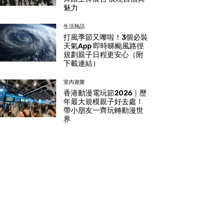
魅力
生活熱話
打風季節又嚟啦！3個必裝
天氣App 即時睇颱風路徑
規劃親子日程更安心（附
下載連結）
室內遊樂
香港動漫電玩節2026｜歷
年最大規模親子好去處！
帶小朋友一齊玩轉動漫世
界