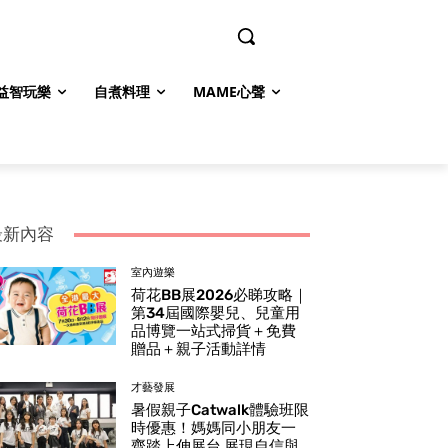
益智玩樂
自煮料理
MAME心聲
最新內容
室內遊樂
荷花BB展2026必睇攻略｜
第34屆國際嬰兒、兒童用
品博覽一站式掃貨＋免費
贈品＋親子活動詳情
才藝發展
暑假親子Catwalk體驗班限
時優惠！媽媽同小朋友一
齊踏上伸展台 展現自信與