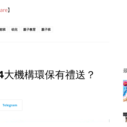
are
】
前班
幼兒
親子教育
親子班