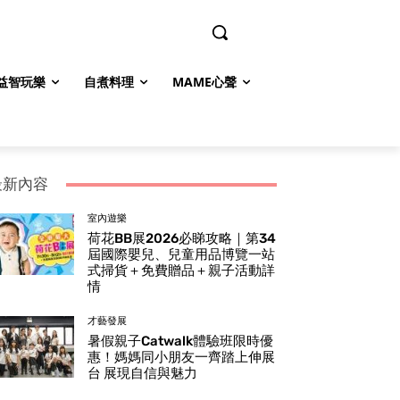
益智玩樂
自煮料理
MAME心聲
最新內容
室內遊樂
荷花BB展2026必睇攻略｜第34
屆國際嬰兒、兒童用品博覽一站
式掃貨＋免費贈品＋親子活動詳
情
才藝發展
暑假親子Catwalk體驗班限時優
惠！媽媽同小朋友一齊踏上伸展
台 展現自信與魅力