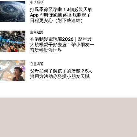
生活熱話
打風季節又嚟啦！3個必裝天氣
App 即時睇颱風路徑 規劃親子
日程更安心（附下載連結）
室內遊樂
香港動漫電玩節2026｜歷年最
大規模親子好去處！帶小朋友一
齊玩轉動漫世界
心靈溝通
父母如何了解孩子的潛能？5大
實用方法助你發掘小朋友天賦