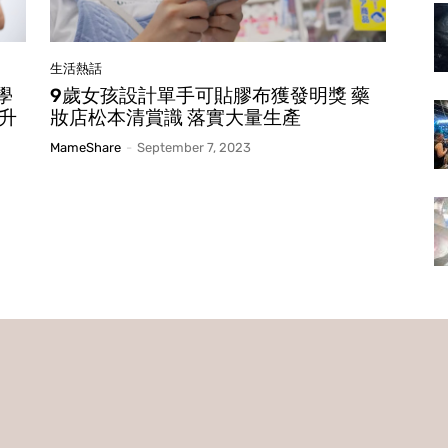
生活熱話
學
9歲女孩設計單手可貼膠布獲發明獎 藥
升
妝店松本清賞識 落實大量生產
MameShare
-
September 7, 2023