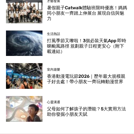
才藝發展
暑假親子Catwalk體驗班限時優惠！媽媽
同小朋友一齊踏上伸展台 展現自信與魅
力
生活熱話
打風季節又嚟啦！3個必裝天氣App 即時
睇颱風路徑 規劃親子日程更安心（附下
載連結）
室內遊樂
香港動漫電玩節2026｜歷年最大規模親
子好去處！帶小朋友一齊玩轉動漫世界
心靈溝通
父母如何了解孩子的潛能？5大實用方法
助你發掘小朋友天賦