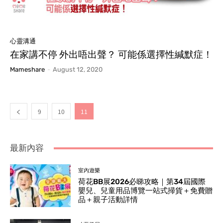
心靈溝通
在家講不停 外出唔出聲？ 可能係選擇性緘默症！
Mameshare
-
August 12, 2020
9
10
11
最新內容
室內遊樂
荷花BB展2026必睇攻略｜第34屆國際
嬰兒、兒童用品博覽一站式掃貨＋免費贈
品＋親子活動詳情