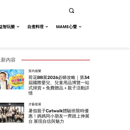
益智玩樂
自煮料理
MAME心聲
最新內容
室內遊樂
荷花BB展2026必睇攻略｜第34
屆國際嬰兒、兒童用品博覽一站
式掃貨＋免費贈品＋親子活動詳
情
才藝發展
暑假親子Catwalk體驗班限時優
惠！媽媽同小朋友一齊踏上伸展
台 展現自信與魅力