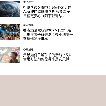
生活熱話
打風季節又嚟啦！3個必裝天氣
App 即時睇颱風路徑 規劃親子
日程更安心（附下載連結）
室內遊樂
香港動漫電玩節2026｜歷年最
大規模親子好去處！帶小朋友一
齊玩轉動漫世界
心靈溝通
父母如何了解孩子的潛能？5大
實用方法助你發掘小朋友天賦