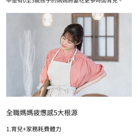
全職媽媽疲憊感5大根源
1.育兒+家務耗費體力