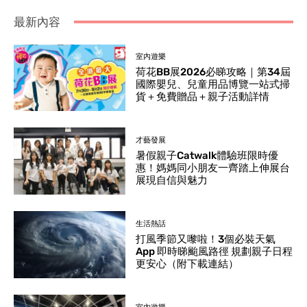
最新內容
室內遊樂
荷花BB展2026必睇攻略｜第34屆
國際嬰兒、兒童用品博覽一站式掃
貨＋免費贈品＋親子活動詳情
才藝發展
暑假親子Catwalk體驗班限時優
惠！媽媽同小朋友一齊踏上伸展台
展現自信與魅力
生活熱話
打風季節又嚟啦！3個必裝天氣
App 即時睇颱風路徑 規劃親子日程
更安心（附下載連結）