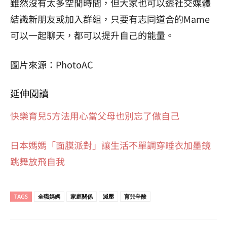
雖然沒有太多空閒時間，但大家也可以透社交媒體
結識新朋友或加入群組，只要有志同道合的Mame
可以一起聊天，都可以提升自己的能量。
圖片來源：PhotoAC
延伸閱讀
快樂育兒5方法用心當父母也別忘了做自己
日本媽媽「面膜派對」讓生活不單調穿睡衣加墨鏡
跳舞放飛自我
TAGS
全職媽媽
家庭關係
減壓
育兒辛酸