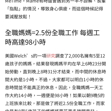
MeTime。Mame有時還會遇到另一半不諒解、長輩
「指點」的情況，導致身心俱疲，而這個時候記得
要減壓放鬆！
全職媽媽=2.5份全職工作 每週工
時高達98小時
美國Welch’s的一項
研究
調查了2,000名擁有5至12
歲孩子的媽媽，結果發現媽媽平均在早上6時23分開
始勞動，直到晚上8時31分才結束，而中間的休息時
間大約是1小時。不過，大家都可以明白1小時的休
息時間並不能真正的休息。因此，全職媽媽一天工
作大約14小時，一週便是98小時！如果以朝9晚5的
上班族來比較，那是做了將近2.5份全職工作，而家
中是有0至5歲孩子的媽媽將要花更多時間育兒。